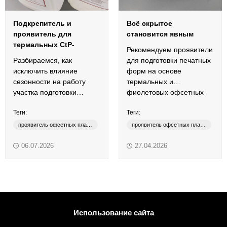
Подкрепитель и
Всё скрытое
проявитель для
становится явным
термальных СtP-
Рекомендуем проявители
пластин
Разбираемся, как
для подготовки печатных
исключить влияние
форм на основе
сезонности на работу
термальных и
участка подготовки
фиолетовых офсетных
офсетных печатных
пластин.
Теги:
Теги:
форм.
проявитель офсетных пластин
проявитель офсетных пластин
термальные пластины
термальные пластины
06.07.2026
27.04.2026
CTP DEVELOPER
фиолетовые пластины
CTP REPLENISHER
CTP DEVELOPER
CTP REPLENISHER
CTСP DEVELOPER
Использование сайта