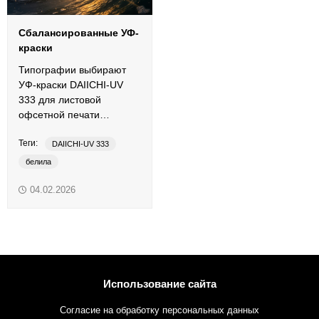
Сбалансированные УФ-
краски
Типографии выбирают
УФ-краски DAIICHI-UV
333 для листовой
офсетной печати
упаковки из картона.
Теги:
DAIICHI-UV 333
белила
картонная упаковка
04.02.2026
листовая печать
офсетные краски
триадная краска
УФ-краски
Использование сайта
Согласие на обработку персональных данных