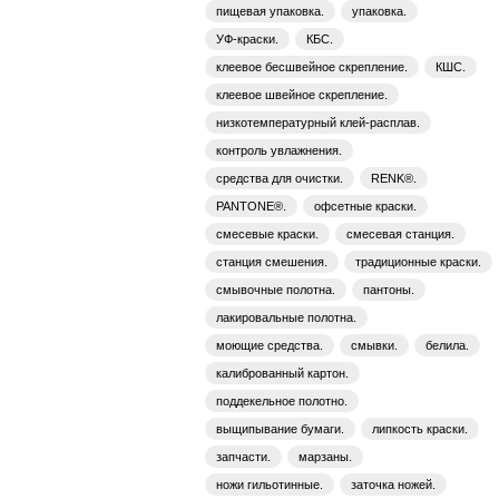
пищевая упаковка.
упаковка.
УФ-краски.
КБС.
клеевое бесшвейное скрепление.
КШС.
клеевое швейное скрепление.
низкотемпературный клей-расплав.
контроль увлажнения.
средства для очистки.
RENK®.
PANTONE®.
офсетные краски.
смесевые краски.
смесевая станция.
станция смешения.
традиционные краски.
смывочные полотна.
пантоны.
лакировальные полотна.
моющие средства.
смывки.
белила.
калиброванный картон.
поддекельное полотно.
выщипывание бумаги.
липкость краски.
запчасти.
марзаны.
ножи гильотинные.
заточка ножей.