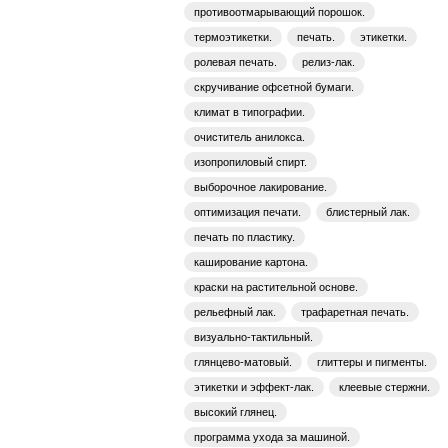
противоотмарывающий порошок.
термоэтикетки.
печать.
этикетки.
ролевая печать.
релиз-лак.
скручивание офсетной бумаги.
климат в типографии.
очиститель анилокса.
изопропиловый спирт.
выборочное лакирование.
оптимизация печати.
блистерный лак.
печать по пластику.
каширование картона.
краски на растительной основе.
рельефный лак.
трафаретная печать.
визуально-тактильный.
глянцево-матовый.
глиттеры и пигменты.
этикетки и эффект-лак.
клеевые стержни.
высокий глянец.
программа ухода за машиной.