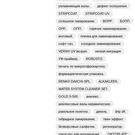
увлажняющие валы.
дефект полошения.
STRIPCOAT.
STRIPCOAT-UV.
сплошное лакирование.
BOPP.
БОПП.
OPP.
ОПП.
горячее ламинирование.
матовый.
пленка для ламинирования.
софт-тач.
холодное ламинирование.
VERN® UV lacquer.
низкая миграция.
УФ-праймер.
ROBUSTO.
печать по микрогофрокартону.
фармацевтическая упаковка.
RENK® DAIICHI-SPL.
ALKAKLEEN.
WATER SYSTEM CLEANER SET.
GOLD S-500.
анилокс.
анилоксовые валы керамические.
ракельное полотно.
декель.
drip off.
гибридное лакирование.
твин-эффект.
безворсовые салфетки.
регенератор.
средство для регенерации.
OKTOPLATE.