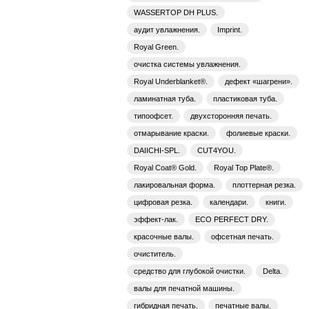
WASSERTOP DH PLUS.
аудит увлажнения.
Imprint.
Royal Green.
очистка системы увлажнения.
Royal Underblanket®.
дефект «шагрени».
ламинатная туба.
пластиковая туба.
типоофсет.
двухсторонняя печать.
отмарывание краски.
фолиевые краски.
DAIICHI-SPL.
CUT4YOU.
Royal Coat® Gold.
Royal Top Plate®.
лакировальная форма.
плоттерная резка.
цифровая резка.
календари.
книги.
эффект-лак.
ECO PERFECT DRY.
красочные валы.
офсетная печать.
очиститель.
средство для глубокой очистки.
Delta.
валы для печатной машины.
гибридная печать.
печатные валы.