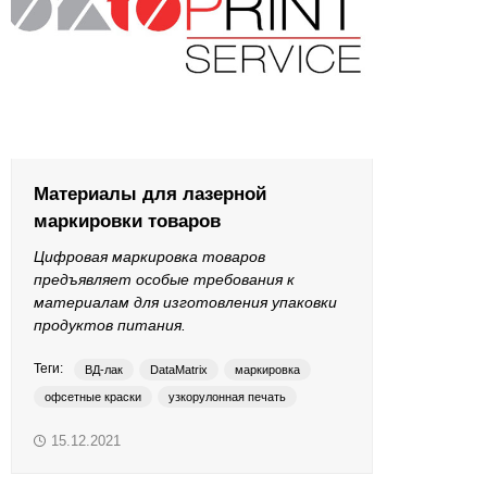
ОРТП
Лакировальные полотна
Триадные краски
Специализированные краски
Материалы для лазерной
маркировки товаров
Лаки
Цифровая маркировка товаров
Поддекельные материалы
предъявляет особые требования к
материалам для изготовления упаковки
продуктов питания.
Полотна для автоматической смывки и ручной очистки
Теги:
ВД-лак
DataMatrix
маркировка
Смывки
офсетные краски
узкорулонная печать
упаковка
флексографские краски
этикетки
15.12.2021
Вспомогательные материалы