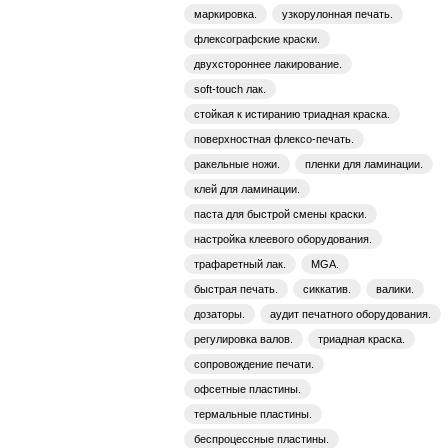
маркировка.
узкорулонная печать.
флексографские краски.
двухстороннее лакирование.
soft-touch лак.
стойкая к истиранию триадная краска.
поверхностная флексо-печать.
ракельные ножи.
пленки для ламинации.
клей для ламинации.
паста для быстрой смены краски.
настройка клеевого оборудования.
трафаретный лак.
MGA.
быстрая печать.
сиккатив.
валики.
дозаторы.
аудит печатного оборудования.
регулировка валов.
триадная краска.
сопровождение печати.
офсетные пластины.
термальные пластины.
беспроцессные пластины.