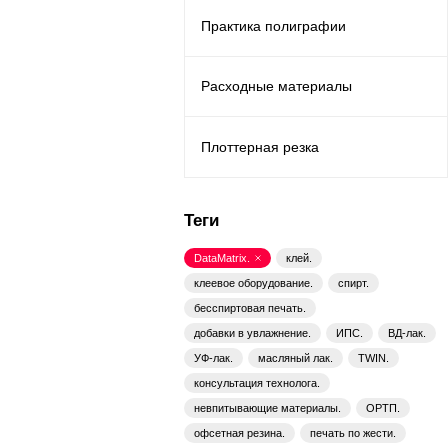
Практика полиграфии
Расходные материалы
Плоттерная резка
Теги
DataMatrix.
клей.
клеевое оборудование.
спирт.
бесспиртовая печать.
добавки в увлажнение.
ИПС.
ВД-лак.
УФ-лак.
масляный лак.
TWIN.
консультация технолога.
невпитывающие материалы.
ОРТП.
офсетная резина.
печать по жести.