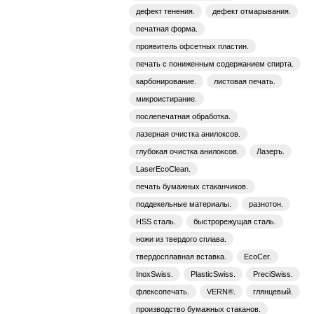
дефект тенения.
дефект отмарывания.
печатная форма.
проявитель офсетных пластин.
печать с пониженным содержанием спирта.
карбонирование.
листовая печать.
микроистирание.
послепечатная обработка.
лазерная очистка анилоксов.
глубокая очистка анилоксов.
Лазеръ.
LaserEcoClean.
печать бумажных стаканчиков.
поддекельные материалы.
разнотон.
HSS сталь.
быстрорежущая сталь.
ножи из твердого сплава.
твердосплавная вставка.
EcoCer.
InoxSwiss.
PlasticSwiss.
PreciSwiss.
флексопечать.
VERN®.
глянцевый.
производство бумажных стаканов.