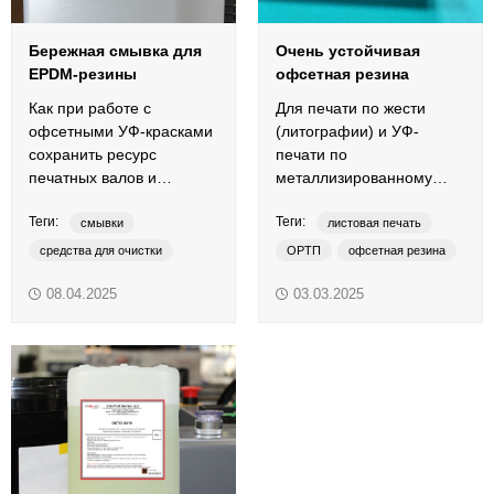
Бережная смывка для
Очень устойчивая
EPDM-резины
офсетная резина
Как при работе с
Для печати по жести
офсетными УФ-красками
(литографии) и УФ-
сохранить ресурс
печати по
печатных валов и
металлизированному
резинотканевых полотен?
картону, пластику и
Теги:
Теги:
пленкам используются
смывки
листовая печать
специализированные
средства для очистки
ОРТП
офсетная резина
резинотканевые ...
УФ-краски
УФ-смывка
печать по жести
08.04.2025
03.03.2025
UV-HS
UV-LED
печать по пластику
LE-UV
H-UV
УФ-краски
Carbon UV
LED-UV
H-UV
Imprint
LED-UV
LE-UV
UV-HS
UV-LED