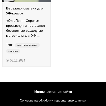
Бережная смывка для
УФ-красок
«ОктоПринт Сервис»
производит и поставляет
безопасные расходные
материалы для УФ-
печати.
Теги:
листовая печать
смывки
средства для очистки
09.12.2024
УФ-краски
UV-HS
UV-LED
LE-UV
H-UV
LED-UV
Использование сайта
Согласие на обработку персональных данных