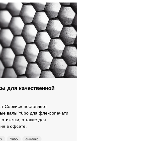
ы для качественной
т Сервис» поставляет
ые валы Yubo для флексопечати
в
 этикетки, а также для
ия в офсете.
ox
Yubo
анилокс