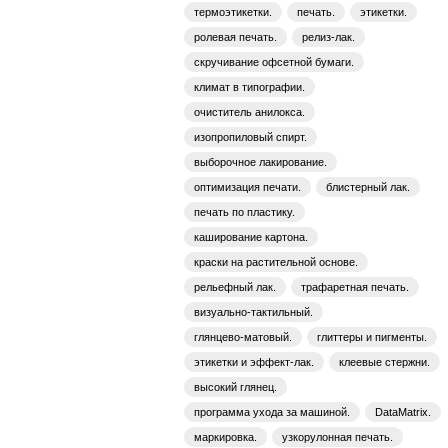
термоэтикетки.
печать.
этикетки.
ролевая печать.
релиз-лак.
скручивание офсетной бумаги.
климат в типографии.
очиститель анилокса.
изопропиловый спирт.
выборочное лакирование.
оптимизация печати.
блистерный лак.
печать по пластику.
каширование картона.
краски на растительной основе.
рельефный лак.
трафаретная печать.
визуально-тактильный.
глянцево-матовый.
глиттеры и пигменты.
этикетки и эффект-лак.
клеевые стержни.
высокий глянец.
программа ухода за машиной.
DataMatrix.
маркировка.
узкорулонная печать.