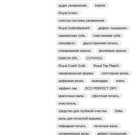
аудит увлажнения.
Imprint.
Royal Green.
очистка системы увлажнения.
Royal Underblanket®.
дефект «шагрени».
ламинатная туба.
пластиковая туба.
типоофсет.
двухсторонняя печать.
отмарывание краски.
фолиевые краски.
DAIICHI-SPL.
CUT4YOU.
Royal Coat® Gold.
Royal Top Plate®.
лакировальная форма.
плоттерная резка.
цифровая резка.
календари.
книги.
эффект-лак.
ECO PERFECT DRY.
красочные валы.
офсетная печать.
очиститель.
средство для глубокой очистки.
Delta.
валы для печатной машины.
гибридная печать.
печатные валы.
увлажняющие валы.
дефект полошения.