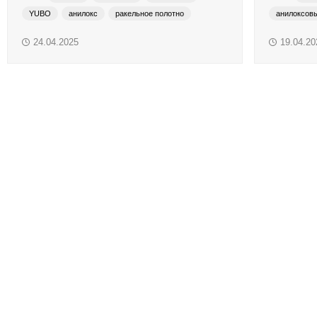
YUBO
анилокс
ракельное полотно
анилоксов
Краски системы смешения Pantone
ракельные ножи
анилоксов
24.04.2025
19.04.20
Материалы для глубокой и сольвентной флексографской