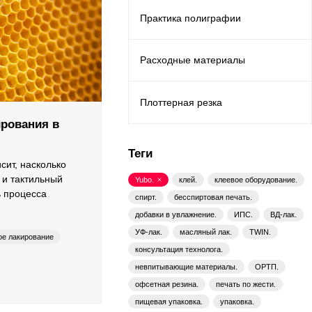
Практика полиграфии
Расходные материалы
Плоттерная резка
рования в
Теги
сит, насколько
 и тактильный
Yubo.
клей.
клеевое оборудование.
ь процесса
спирт.
бесспиртовая печать.
добавки в увлажнение.
ИПС.
ВД-лак.
УФ-лак.
масляный лак.
TWIN.
е лакирование
консультация технолога.
невпитывающие материалы.
ОРТП.
ilox
YUBO
офсетная резина.
печать по жести.
пищевая упаковка.
упаковка.