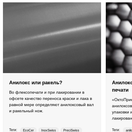
Противоотмарывающие материалы
Клеи для полиграфии
Клеи для упаковки
Приборы и средства контроля
Материалы для послепечатной обработки
Запчасти
Анилокс или ракель?
Анилокс
печати
Во флексопечати и при лакировании в
Упаковочные материалы
офсете качество переноса краски и лака в
«ОктоПрин
равной мере определяют анилоксовый вал
анилоксов
Материалы для производства ротогравюрных цилиндро
и ракельный нож.
упаковки и
лакирован
Флексографские краски на водной основе
Теги:
Теги:
EcoCer
InoxSwiss
PreciSwiss
anil