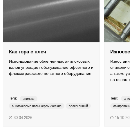
ОРТП
Лакировальные полотна
Триадные краски
Специализированные краски
Как гора с плеч
Износос
Лаки
Использование облегченных анилоксовых
Износ ани
валов упрощает обслуживание офсетного и
снижению 
флексографского печатного оборудования.
а также у
Поддекельные материалы
на оснастк
Полотна для автоматической смывки и ручной очистки
Теги:
Теги:
анилокс
ани
Смывки
анилоксовые валы керамические
облегченный
лакирован
light weight
YUBO
флексопеч
30.04.2026
15.10.20
Вспомогательные материалы