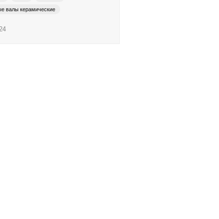
ые валы керамические
ые валы хромированные
24
 печати