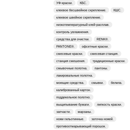
УФ-краски.
КБС.
клеевое бесшвейное скрепление.
КШС.
клеевое швейное скрепление.
низкотемпературный клей-расплав.
контроль увлажнения.
средства для очистки.
RENK®.
PANTONE®.
офсетные краски.
смесевые краски.
смесевая станция.
станция смешения.
традиционные краски.
смывочные полотна.
пантоны.
лакировальные полотна.
моющие средства.
смывки.
белила.
калиброванный картон.
поддекельное полотно.
выщипывание бумаги.
липкость краски.
запчасти.
марзаны.
ножи гильотинные.
заточка ножей.
противоотмарывающий порошок.