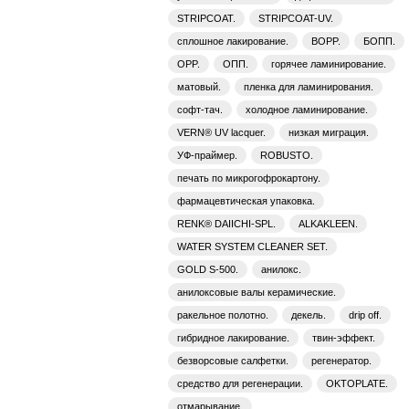
STRIPCOAT.
STRIPCOAT-UV.
сплошное лакирование.
BOPP.
БОПП.
OPP.
ОПП.
горячее ламинирование.
матовый.
пленка для ламинирования.
софт-тач.
холодное ламинирование.
VERN® UV lacquer.
низкая миграция.
УФ-праймер.
ROBUSTO.
печать по микрогофрокартону.
фармацевтическая упаковка.
RENK® DAIICHI-SPL.
ALKAKLEEN.
WATER SYSTEM CLEANER SET.
GOLD S-500.
анилокс.
анилоксовые валы керамические.
ракельное полотно.
декель.
drip off.
гибридное лакирование.
твин-эффект.
безворсовые салфетки.
регенератор.
средство для регенерации.
OKTOPLATE.
отмарывание.