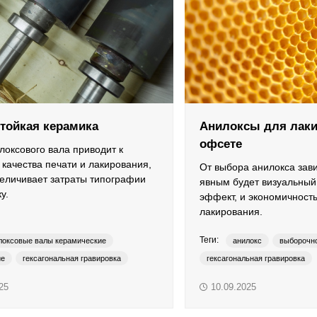
тойкая керамика
Анилоксы для лаки
офсете
локсового вала приводит к
качества печати и лакирования,
От выбора анилокса зави
величивает затраты типографии
явным будет визуальный
у.
эффект, и экономичност
лакирования.
Теги:
локсовые валы керамические
анилокс
выборочно
ие
гексагональная гравировка
гексагональная гравировка
ать
anilox
YUBO
сплошное лакирование
an
25
10.09.2025