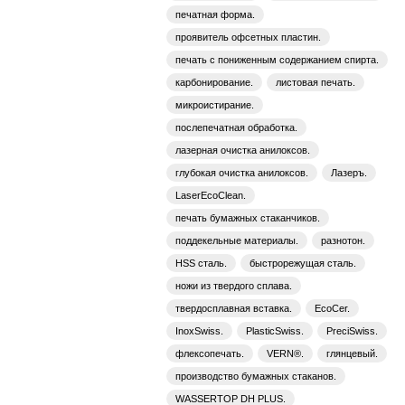
печатная форма.
проявитель офсетных пластин.
печать с пониженным содержанием спирта.
карбонирование.
листовая печать.
микроистирание.
послепечатная обработка.
лазерная очистка анилоксов.
глубокая очистка анилоксов.
Лазеръ.
LaserEcoClean.
печать бумажных стаканчиков.
поддекельные материалы.
разнотон.
HSS сталь.
быстрорежущая сталь.
ножи из твердого сплава.
твердосплавная вставка.
EcoCer.
InoxSwiss.
PlasticSwiss.
PreciSwiss.
флексопечать.
VERN®.
глянцевый.
производство бумажных стаканов.
WASSERTOP DH PLUS.