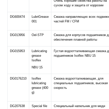
Очень хорошие свойства работы на
сухом ходу и защита от коррозии
DG600474
LubriGrease
Смазка направляющих всех подвиж
001
частей FM / CFM
DG013956
Oel-STP
Смазка для корпусов подшипников д
обеспечения плавной работы
DG015953
Lubricating
Густая водоотталкивающая смазка 
grease
подшипников Isoflex NBU 15
Isoflex
NBU 15
DG0176210
Isoflex
Смазка водоотталкивающая, для
lubricating
специальных подшипников, высокая
grease (400
скорость
g)
DG207638
Special file
Специальный напильник для меди