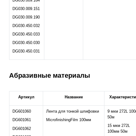
DG030.009.164
DG030.009.151
DG030.009.190
DG030.450.032
DG030.450.033
DG030.450.030
DG030.450.031
Абразивные материалы
Артикул
Название
Характеристи
DG601060
Лента для тонкой шлифовки
9 мкм 272L 10
50м
DG601061
MicrofinishingFilm 100мм
15 мкм 272L
DG601062
100мм 50м