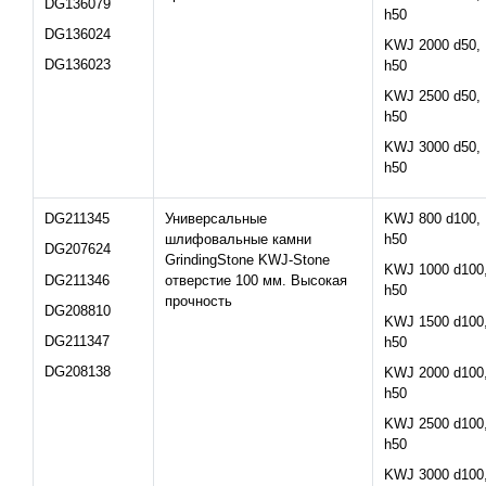
DG136079
h50
DG136024
KWJ 2000 d50,
DG136023
h50
KWJ 2500 d50,
h50
KWJ 3000 d50,
h50
DG211345
Универсальные
KWJ 800 d100,
шлифовальные камни
h50
DG207624
GrindingStone KWJ-Stone
KWJ 1000 d100
DG211346
отверстие 100 мм. Высокая
h50
прочность
DG208810
KWJ 1500 d100
DG211347
h50
DG208138
KWJ 2000 d100
h50
KWJ 2500 d100
h50
KWJ 3000 d100