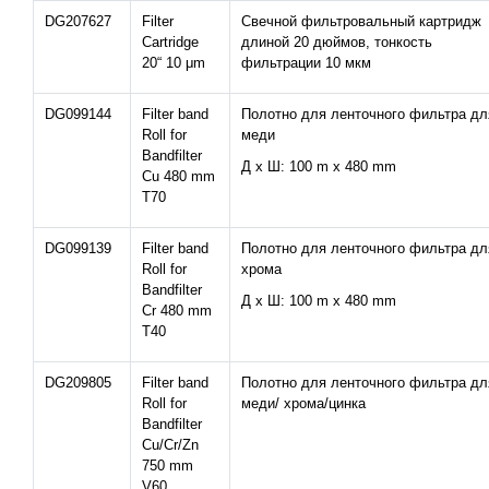
DG207627
Filter
Свечной фильтровальный картридж
Cartridge
длиной 20 дюймов, тонкость
20“ 10 μm
фильтрации 10 мкм
DG099144
Filter band
Полотно для ленточного фильтра дл
Roll for
меди
Bandfilter
Д x Ш: 100 m x 480 mm
Cu 480 mm
T70
DG099139
Filter band
Полотно для ленточного фильтра дл
Roll for
хрома
Bandfilter
Д x Ш: 100 m x 480 mm
Cr 480 mm
T40
DG209805
Filter band
Полотно для ленточного фильтра дл
Roll for
меди/ хрома/цинка
Bandfilter
Cu/Cr/Zn
750 mm
V60.