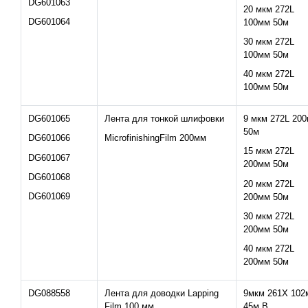
DG601063
20 мкм 272L
DG601064
100мм 50м
30 мкм 272L
100мм 50м
40 мкм 272L
100мм 50м
DG601065
Лента для тонкой шлифовки
9 мкм 272L 20
50м
DG601066
MicrofinishingFilm 200мм
15 мкм 272L
DG601067
200мм 50м
DG601068
20 мкм 272L
DG601069
200мм 50м
30 мкм 272L
200мм 50м
40 мкм 272L
200мм 50м
DG088558
Лента для доводки Lapping
9мкм 261X 102
Film 100 мм
45м B