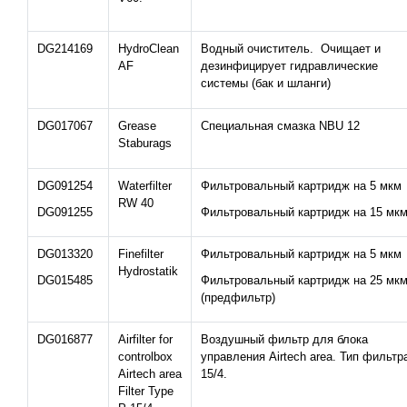
DG214169
HydroClean
Водный очиститель. Очищает и
AF
дезинфицирует гидравлические
системы (бак и шланги)
DG017067
Grease
Специальная смазка NBU 12
Staburags
DG091254
Waterfilter
Фильтровальный картридж на 5 мкм
RW 40
DG091255
Фильтровальный картридж на 15 мк
DG013320
Finefilter
Фильтровальный картридж на 5 мкм
Hydrostatik
DG015485
Фильтровальный картридж на 25 мк
(предфильтр)
DG016877
Airfilter for
Воздушный фильтр для блока
controlbox
управления Airtech area. Тип фильтр
Airtech area
15/4.
Filter Type