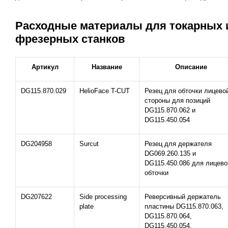
Расходные материалы для токарных 
фрезерных станков
Артикул
Название
Описание
DG115.870.029
HelioFace T-CUT
Резец для обточки лицево
стороны для позиций
DG115.870.062 и
DG115.450.054
DG204958
Surcut
Резец для держателя
DG069.260.135 и
DG115.450.086 для лицево
обточки
DG207622
Side processing
Реверсивный держатель
plate
пластины DG115.870.063,
DG115.870.064,
DG115.450.054,