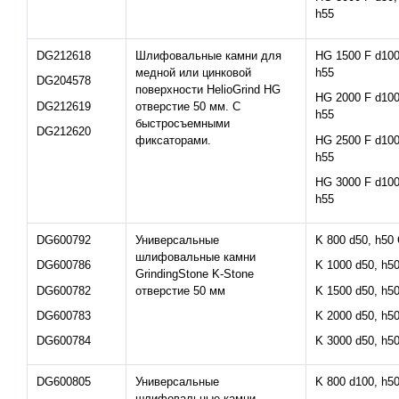
h55
DG212618
Шлифовальные камни для
HG 1500 F d100
медной или цинковой
h55
DG204578
поверхности HelioGrind HG
HG 2000 F d100
DG212619
отверстие 50 мм. С
h55
быстросъемными
DG212620
HG 2500 F d100
фиксаторами.
h55
HG 3000 F d100
h55
DG600792
Универсальные
K 800 d50, h50
шлифовальные камни
DG600786
K 1000 d50, h5
GrindingStone K-Stone
DG600782
K 1500 d50, h5
отверстие 50 мм
DG600783
K 2000 d50, h5
DG600784
K 3000 d50, h5
DG600805
Универсальные
K 800 d100, h5
шлифовальные камни