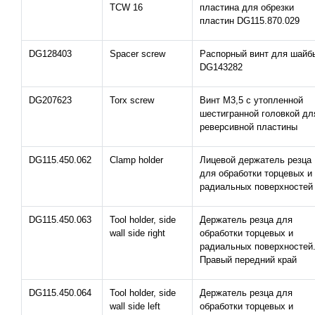
TCW 16
пластина для обрезки
пластин DG115.870.029
DG128403
Spacer screw
Распорный винт для шайб
DG143282
DG207623
Torx screw
Винт M3,5 с утопленной
шестигранной головкой дл
реверсивной пластины
DG115.450.062
Clamp holder
Лицевой держатель резца
для обработки торцевых и
радиальных поверхностей
DG115.450.063
Tool holder, side
Держатель резца для
wall side right
обработки торцевых и
радиальных поверхностей
Правый передний край
DG115.450.064
Tool holder, side
Держатель резца для
wall side left
обработки торцевых и