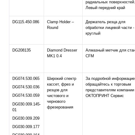
радиальных поверхностей
Левый передний край
DG115.450.086
Clamp Holder –
Держатель резца для
Round
обработки лицевой части -
круглый
DG208135
Diamond Dresser
Алмазный метчик для ста
MK1 0.4
CFM
DG074.530.065
Широкий спектр
За подробной информацие
кассет, фрез и
обращайтесь к торговым
DG074.530.036
резцов для
представителям компании
DG074.530.059
чистового и
ОКТОПРИНТ Сервис
чернового
DG030.009.145-
фрезерования
01
DG030.009.209
DG030.009.177