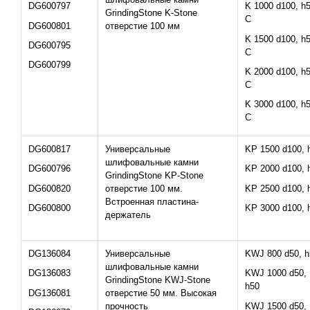
DG600797
K 1000 d100, h
GrindingStone K-Stone
C
DG600801
отверстие 100 мм
K 1500 d100, h
DG600795
C
DG600799
K 2000 d100, h
C
K 3000 d100, h
C
DG600817
Универсальные
KP 1500 d100, 
шлифовальные камни
DG600796
KP 2000 d100, 
GrindingStone KP-Stone
DG600820
KP 2500 d100, 
отверстие 100 мм.
Встроенная пластина-
DG600800
KP 3000 d100, 
держатель
DG136084
Универсальные
KWJ 800 d50, h
шлифовальные камни
DG136083
KWJ 1000 d50,
GrindingStone KWJ-Stone
h50
DG136081
отверстие 50 мм. Высокая
KWJ 1500 d50,
прочность