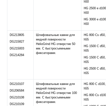
h50
HG 2500 e d100
h50
HG 3000 e d100
h50
DG213805
Шлифовальные камни для
HG 800 Cs d50,
медной поверхности
h55
DG215827
HelioGrind HG отверстие 50
HG 1500 C d50,
DG215003
мм. С быстросъемными
h55
фиксаторами.
DG214284
HG 1500 C d50,
h55
HG 2500 C d50,
h55
DG210107
Шлифовальные камни для
HG 800 C d100,
медной поверхности
h55
DG206584
HelioGrind HG отверстие 100
HG 800 Cs d100
DG210108
мм. С быстросъемными
h55
фиксаторами.
DG210109