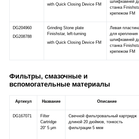
шлифкамней д
with Quick Closing Device FM
станка Finishst
крепежом FM
DG204960
Grinding Stone plate
Левая пластин
Finishstar, left-turning
для крепления
DG208788
шлифкамней д
with Quick Closing Device FM
станка Finishst
крепежом FM
Фильтры, смазочные и
вспомогательные материалы
Артикул
Название
Описание
DG167071
Filter
Свечной фильтровальный картридж
Cartridge
длиной 20 дюймов, тонкость
20“ 5 μm
фильтрации 5 мкм