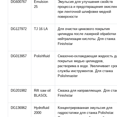
DG600767
Emulsion
Эмульсия для улучшения свойств
25
процесса и предотвращения окислен
при ленточной шлифовке медной
поверхности
DG127972
TJ 16 LA
Для очистки цинкового покрытия
цилиндра после лазерной обработки
нейтрализации кислоты. Для станка
Finishstar
DG013957
Polishfluid
Смазочно-охлаждающая жидкость д
покрытых медью цилиндров,
растворима в воде. Увеличивает сро
службы инструментов. Для станка
Polishmaster
DG201982
Rift saw oil
Смазка для направляющих. Для ста
BLASOL
Finishstar
DG136962
Hydrofluid
Концентрированная эмульсия для
2000
гидростатики для станка Polishstar.