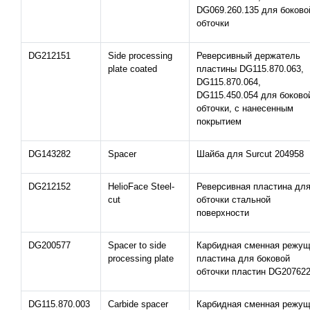
DG069.260.135 для боково
обточки
DG212151
Side processing
Реверсивный держатель
plate coated
пластины DG115.870.063,
DG115.870.064,
DG115.450.054 для боково
обточки, с нанесенным
покрытием
DG143282
Spacer
Шайба для Surcut 204958
DG212152
HelioFace Steel-
Реверсивная пластина дл
cut
обточки стальной
поверхности
DG200577
Spacer to side
Карбидная сменная режу
processing plate
пластина для боковой
обточки пластин DG20762
DG115.870.003
Carbide spacer
Карбидная сменная режу