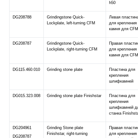
h50
DG208788
Grindingstone Quick-
Левая пластин
Lockplate, left-turning CFM
для крепления
камня для CF
DG208787
Grindingstone Quick-
Правая пласти
Lockplate, right-turning CFM
для крепления
камня для CF
DG115.460.010
Grinding stone plate
Пластина для
крепления
шлифкамней
DG015.323.008
Grinding stone plate Finishstar
Пластина для
крепления
шлифкамней д
станка Finishst
DG204961
Grinding Stone plate
Правая пласти
Finishstar, right-turning
для крепления
DG208787