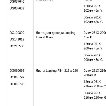
DG087640
12мкм 261X
DG087639
102мм 45м Y
30мкм 261X
102мм 45м G
DG129820
Лента для доводки Lapping
9мкм 261X 200
Film 200 мм
45м B
DG141812
12мкм 261X
DG213580
200мм 45м Y
30мкм 261X
200мм 45м G
DG060666
Листы Lapping Film 216 x 280
9мкм 261X 216
280мм B
DG016799
12мкм 261X
DG016798
216мм 280мм 
30мкм 261X
216мм 280мм 