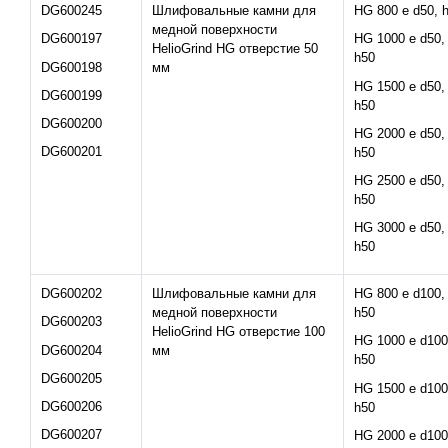
DG600245
Шлифовальные камни для
HG 800 e d50, 
медной поверхности
DG600197
HG 1000 e d50,
HelioGrind HG отверстие 50
h50
DG600198
мм
HG 1500 e d50,
DG600199
h50
DG600200
HG 2000 e d50,
DG600201
h50
HG 2500 e d50,
h50
HG 3000 e d50,
h50
DG600202
Шлифовальные камни для
HG 800 e d100,
медной поверхности
h50
DG600203
HelioGrind HG отверстие 100
HG 1000 e d100
DG600204
мм
h50
DG600205
HG 1500 e d100
DG600206
h50
DG600207
HG 2000 e d100