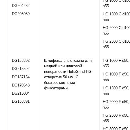
HG 1000 C d100
DG204232
h55
DG205089
HG 1500 C d100
h55
HG 2000 C d100
h55
HG 2500 C d100
h55
DG158392
Шлифовальные камни для
HG 1000 F d50,
медной или цинковой
h55
DG213592
поверхности HelioGrind HG
HG 1000 F d50,
DG187154
отверстие 50 мм. С
h55
быстросъемными
DG170548
HG 1500 F d50,
фиксаторами.
DG215004
h55
DG158391
HG 2000 F d50,
h55
HG 2500 F d50,
h55
HG 3000 F d50,