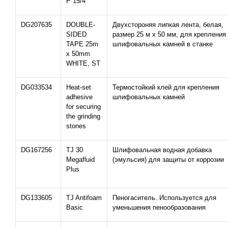
P 15/4
DG207635
DOUBLE-
Двухстороняя липкая лента, белая,
SIDED
размер 25 м х 50 мм, для крепления
TAPE 25m
шлифовальных камней в станке
x 50mm
WHITE, ST
DG033534
Heat-set
Термостойкий клей для крепления
adhesive
шлифовальных камней
for securing
the grinding
stones
DG167256
TJ 30
Шлифовальная водная добавка
Megafluid
(эмульсия) для защиты от коррозии
Plus
DG133605
TJ Antifoam
Пеногаситель. Используется для
Basic
уменьшения пенообразования