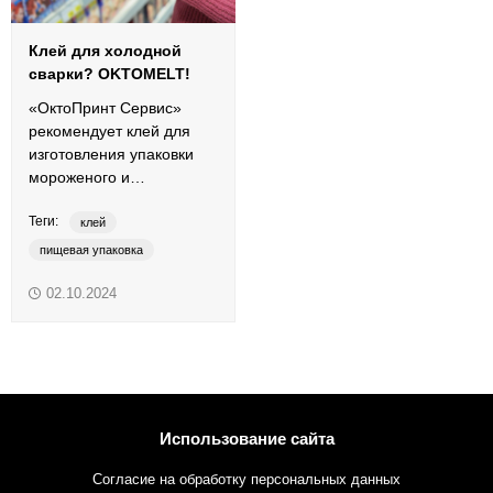
Клей для холодной
сварки? OKTOMELT!
«ОктоПринт Сервис»
рекомендует клей для
изготовления упаковки
мороженого и
кондитерских изделий по
Теги:
технологии «холодной
клей
сварки».
пищевая упаковка
упаковка
флоупак
02.10.2024
холодная сварка
Cold Seal
flow pack
OKTOMELT
Использование сайта
Согласие на обработку персональных данных