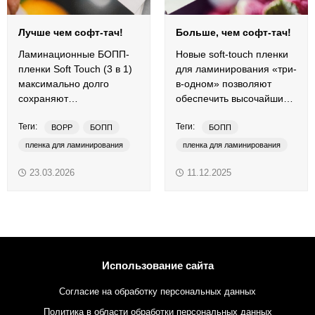
Лучше чем софт-тач!
Больше, чем софт-тач!
Ламинационные БОПП-
Новые soft-touch пленки
пленки Soft Touch (3 в 1)
для ламинирования «три-
максимально долго
в-одном» позволяют
сохраняют
обеспечить высочайший
привлекательность и
уровень декорирования и
Теги:
Теги:
презентабельность
защиты печатной
BOPP
БОПП
БОПП
печатной продукции.
продукции.
пленка для ламинирования
пленка для ламинирования
софт-тач
soft-touch
софт-тач
BOPP
23.03.2026
11.12.2025
anti-scratch
anti-scratch
anti-fingerprint
anti-fingerprint
soft-touch
Использование сайта
Согласие на обработку персональных данных
Политика в области обработки персональных данных