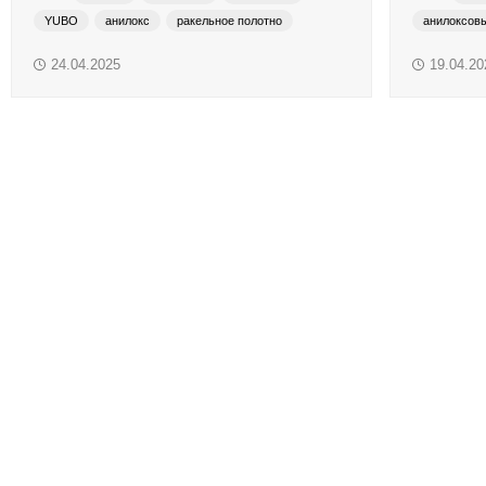
YUBO
анилокс
ракельное полотно
анилоксов
Краски системы смешения Pantone
ракельные ножи
анилоксов
24.04.2025
19.04.20
Материалы для глубокой и сольвентной флексографской