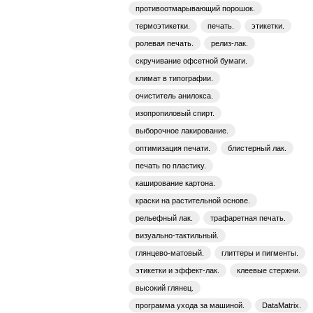
противоотмарывающий порошок.
термоэтикетки.
печать.
этикетки.
ролевая печать.
релиз-лак.
скручивание офсетной бумаги.
климат в типографии.
очиститель анилокса.
изопропиловый спирт.
выборочное лакирование.
оптимизация печати.
блистерный лак.
печать по пластику.
каширование картона.
краски на растительной основе.
рельефный лак.
трафаретная печать.
визуально-тактильный.
глянцево-матовый.
глиттеры и пигменты.
этикетки и эффект-лак.
клеевые стержни.
высокий глянец.
программа ухода за машиной.
DataMatrix.