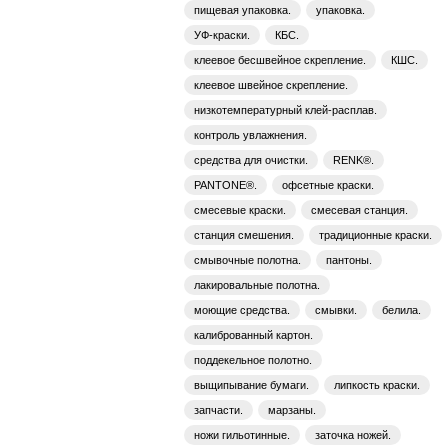
пищевая упаковка.
упаковка.
УФ-краски.
КБС.
клеевое бесшвейное скрепление.
КШС.
клеевое швейное скрепление.
низкотемпературный клей-расплав.
контроль увлажнения.
средства для очистки.
RENK®.
PANTONE®.
офсетные краски.
смесевые краски.
смесевая станция.
станция смешения.
традиционные краски.
смывочные полотна.
пантоны.
лакировальные полотна.
моющие средства.
смывки.
белила.
калиброванный картон.
поддекельное полотно.
выщипывание бумаги.
липкость краски.
запчасти.
марзаны.
ножи гильотинные.
заточка ножей.