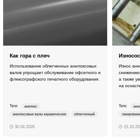
ОРТП
Лакировальные полотна
Триадные краски
Специализированные краски
Как гора с плеч
Износос
Лаки
Использование облегченных анилоксовых
Износ ани
валов упрощает обслуживание офсетного и
снижению 
флексографского печатного оборудования.
а также у
Поддекельные материалы
на оснастк
Полотна для автоматической смывки и ручной очистки
Теги:
Теги:
анилокс
ани
Смывки
анилоксовые валы керамические
облегченный
лакирован
light weight
YUBO
флексопеч
30.04.2026
15.10.20
Вспомогательные материалы