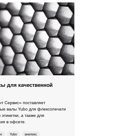
ы для качественной
т Сервис» поставляет
ые валы Yubo для флексопечати
в
 этикетки, а также для
ия в офсете.
ox
Yubo
анилокс