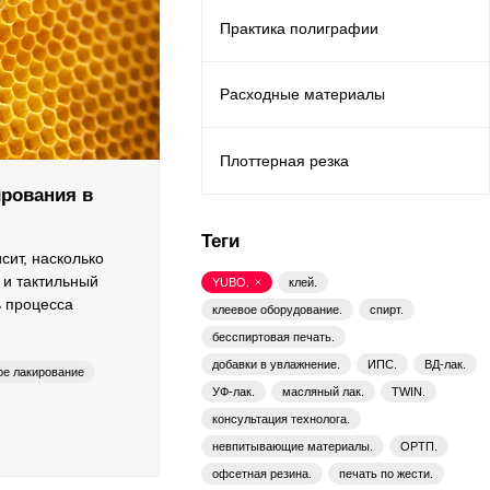
Практика полиграфии
Расходные материалы
Плоттерная резка
рования в
Теги
сит, насколько
 и тактильный
YUBO.
клей.
ь процесса
клеевое оборудование.
спирт.
бесспиртовая печать.
добавки в увлажнение.
ИПС.
ВД-лак.
е лакирование
УФ-лак.
масляный лак.
TWIN.
консультация технолога.
ilox
YUBO
невпитывающие материалы.
ОРТП.
офсетная резина.
печать по жести.