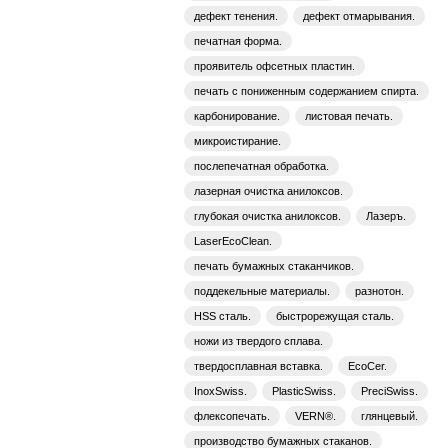
дефект тенения.
дефект отмарывания.
печатная форма.
проявитель офсетных пластин.
печать с пониженным содержанием спирта.
карбонирование.
листовая печать.
микроистирание.
послепечатная обработка.
лазерная очистка анилоксов.
глубокая очистка анилоксов.
Лазеръ.
LaserEcoClean.
печать бумажных стаканчиков.
поддекельные материалы.
разнотон.
HSS сталь.
быстрорежущая сталь.
ножи из твердого сплава.
твердосплавная вставка.
EcoCer.
InoxSwiss.
PlasticSwiss.
PreciSwiss.
флексопечать.
VERN®.
глянцевый.
производство бумажных стаканов.