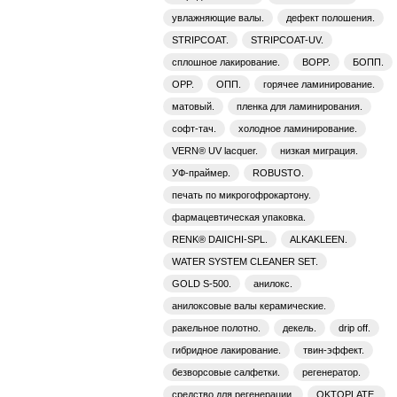
увлажняющие валы.
дефект полошения.
STRIPCOAT.
STRIPCOAT-UV.
сплошное лакирование.
BOPP.
БОПП.
OPP.
ОПП.
горячее ламинирование.
матовый.
пленка для ламинирования.
софт-тач.
холодное ламинирование.
VERN® UV lacquer.
низкая миграция.
УФ-праймер.
ROBUSTO.
печать по микрогофрокартону.
фармацевтическая упаковка.
RENK® DAIICHI-SPL.
ALKAKLEEN.
WATER SYSTEM CLEANER SET.
GOLD S-500.
анилокс.
анилоксовые валы керамические.
ракельное полотно.
декель.
drip off.
гибридное лакирование.
твин-эффект.
безворсовые салфетки.
регенератор.
средство для регенерации.
OKTOPLATE.