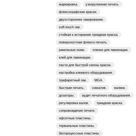
маркировка.
узкорулонная печать.
флексографские краски.
двухстороннее лакирование.
soft-touch лак.
стойкая к истиранию триадная краска.
поверхностная флексо-печать.
ракельные ножи.
пленки для ламинации.
клей для ламинации.
паста для быстрой смены краски.
настройка клеевого оборудования.
трафаретный лак.
MGA.
быстрая печать.
сиккатив.
валики.
дозаторы.
аудит печатного оборудования.
регулировка валов.
триадная краска.
сопровождение печати.
офсетные пластины.
термальные пластины.
беспроцессные пластины.