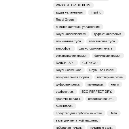
WASSERTOP DH PLUS.
аудит увлажнения.
Imprint.
Royal Green.
очистка системы увлажнения.
Royal Underblanket®.
дефект «шагрени».
ламинатная туба.
пластиковая туба.
типоофсет.
двухсторонняя печать.
отмарывание краски.
фолиевые краски.
DAIICHI-SPL.
CUT4YOU.
Royal Coat® Gold.
Royal Top Plate®.
лакировальная форма.
плоттерная резка.
цифровая резка.
календари.
книги.
эффект-лак.
ECO PERFECT DRY.
красочные валы.
офсетная печать.
очиститель.
средство для глубокой очистки.
Delta.
валы для печатной машины.
гибридная печать.
печатные валы.