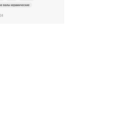
ые валы керамические
ые валы хромированные
24
 печати