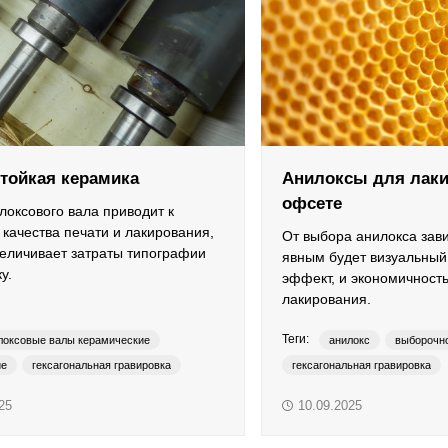
тойкая керамика
Анилоксы для лаки
офсете
локсового вала приводит к
качества печати и лакирования,
От выбора анилокса зави
величивает затраты типографии
явным будет визуальный
у.
эффект, и экономичност
лакирования.
Теги:
локсовые валы керамические
анилокс
выборочно
ие
гексагональная гравировка
гексагональная гравировка
ать
anilox
YUBO
сплошное лакирование
an
25
10.09.2025