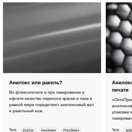
Противоотмарывающие материалы
Клеи для полиграфии
Клеи для упаковки
Приборы и средства контроля
Материалы для послепечатной обработки
Запчасти
Анилокс или ракель?
Анилокс
печати
Во флексопечати и при лакировании в
Упаковочные материалы
офсете качество переноса краски и лака в
«ОктоПрин
равной мере определяют анилоксовый вал
анилоксов
Материалы для производства ротогравюрных цилиндро
и ракельный нож.
упаковки и
лакирован
Флексографские краски на водной основе
Теги:
Теги:
EcoCer
InoxSwiss
PreciSwiss
anil