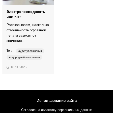
Электропроводность
или pH?
Рассказываем, насколько
стабильность офсетной
печати зависит от
значения
электропроводности
Теги:
увлажняющего раствора.
аудит увлажнения
водородный показатель
контроль увлажнения
10.11.2025
технологическая поддержка
электропроводность
pH
Использование сайта
Согласие на обработку персональных данных