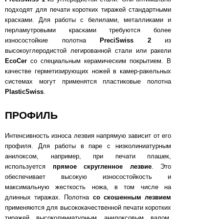
подходят для печати коротких тиражей стандартными
красками. Для работы с белилами, металликами и
перламутровыми красками требуются более
износостойкие полотна
PreciSwiss 2
из
высокоуглеродистой легированной стали или ракели
EcoCer
со специальным керамическим покрытием. В
качестве герметизирующих ножей в камер-ракельных
системах могут применятся пластиковые полотна
PlasticSwiss
.
ПРОФИЛЬ
Интенсивность износа лезвия напрямую зависит от его
профиля. Для работы в паре с низколиниатурным
анилоксом, например, при печати плашек,
используется
прямое скругленное лезвие
. Это
обеспечивает высокую износостойкость и
максимальную жесткость ножа, в том числе на
длинных тиражах. Полотна
со скошенным лезвием
применяются для высококачественной печати коротких
тиражей высоколиниатурным анилоксовым валом.