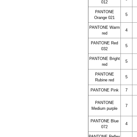
012
PANTONE
5
Orange 021
PANTONE Warm
4
red
PANTONE Red
5
032
PANTONE Bright
5
red
PANTONE
5
Rubine red
PANTONE Pink
7
PANTONE
7
Medium purple
PANTONE Blue
4
072
PANTONE Reflex