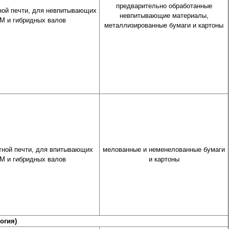
предварительно обработанные
ной печти, для невпитывающих
невпитывающие материалы,
M и гибридных валов
металлизированные бумаги и картоны
тной печти, для впитывающих
мелованные и неменелованные бумаги
M и гибридных валов
и картоны
огия)