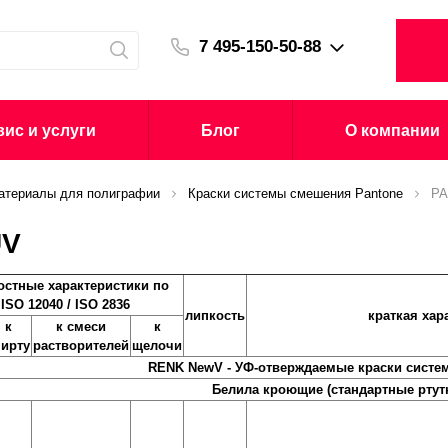
7 495-150-50-88
ис и услуги
Блог
О компании
атериалы для полиграфии
Краски системы смешения Pantone
PA
UV
остные характеристики по
ISO 12040 / ISO 2836
липкость
краткая хар
к
к смеси
к
пирту
растворителей
щелочи
RENK NewV - УФ-отверждаемые краски систе
Белила кроющие (стандартные рту