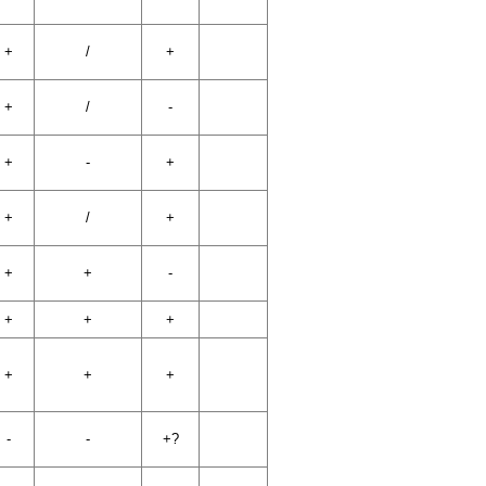
+
/
+
+
/
-
+
-
+
+
/
+
+
+
-
+
+
+
+
+
+
-
-
+?