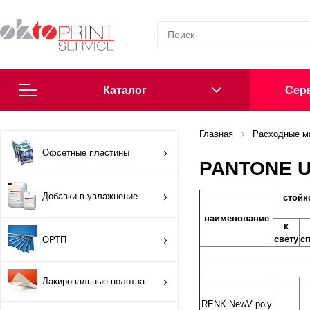
Каталог
Cерв
Согласие на обработку персональных данных
Главная
Расходные м
Офсетные пластины
PANTONE 
Политика в области обработки персональных данных
Добавки в увлажнение
стойк
Сообщить о нарушении
наименование
к
свету
с
ОРТП
Офсетные пластины
Добавки в увлажнение
Лакировальные полотна
RENK NewV poly