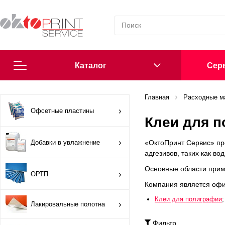
Каталог
Cерв
Согласие на обработку персональных данных
Главная
Расходные м
Офсетные пластины
Клеи для 
Политика в области обработки персональных данных
Добавки в увлажнение
«ОктоПринт Сервис» пр
Сообщить о нарушении
адгезивов, таких как в
Основные области приме
ОРТП
Офсетные пластины
Компания является оф
Клеи для полиграфии
;
Добавки в увлажнение
Лакировальные полотна
Фильтр