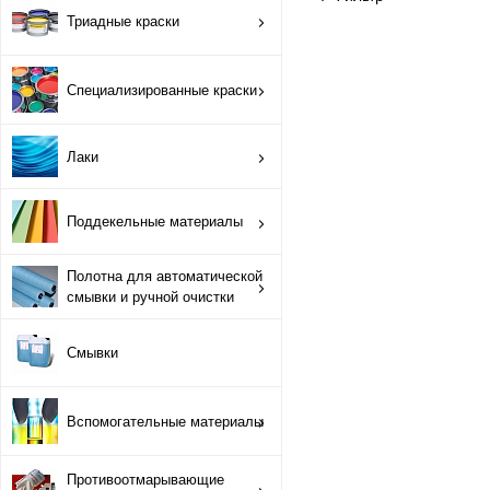
ОРТП
Триадные краски
Лакировальные полотна
Специализированные краски
Триадные краски
Лаки
Специализированные краски
Поддекельные материалы
Лаки
Полотна для автоматической
Поддекельные материалы
смывки и ручной очистки
Полотна для автоматической смывки и ручной очистки
Смывки
Смывки
Вспомогательные материалы
Вспомогательные материалы
Противоотмарывающие