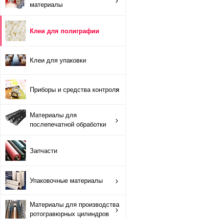
материалы
Противоотмарывающие материалы
Клеи для полиграфии
Клеи для полиграфии
Клеи для упаковки
Клеи для упаковки
Приборы и средства контроля
Приборы и средства контроля
Материалы для послепечатной обработки
Материалы для
послепечатной обработки
Запчасти
Запчасти
Упаковочные материалы
Упаковочные материалы
Материалы для производства ротогравюрных цилиндро
Материалы для производства
Флексографские краски на водной основе
ротогравюрных цилиндров