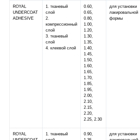
ROYAL
1. тканевый
0.60,
для установки
UNDERCOAT
слой
0.65,
лакировальной
ADHESIVE
2.
0.80,
формы
компрессионный
1.00,
слой
1.20,
3. тканевый
1.30,
слой
1.35,
4. клеевой слой
1.40,
1.45,
1.50,
1.60,
1.65,
1.70,
1.85,
1.95,
2.00,
2.10,
2.15,
2.20,
2.25, 2.30
ROYAL
1. тканевый
0.90,
для установки
UNDERCOAT
слой
1.35,
лакировальной