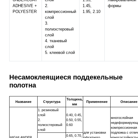
ADHESIVE +
2.
1.45,
формы
POLYESTER
компрессионный
1.95, 2.10
слой
3.
полиэстеровый
слой
4. тканевый
слой
5. клеевой слой
Несамоклеящиеся поддекельные
полотна
Толщина,
Название
Структура
Применение
Описание
мм
1. резиновый
слой
0.40, 0.45,
многослойная
2.
0.50, 0.55,
недеформирующ
полиэстеровый
0.60
компрессионная
слой
для установки
подложка с отли
0.65, 0.70,
HIGHLANDER
офсетного
износостойкость