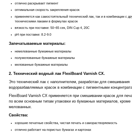
отлично раскрывает пигмент
оптимальная скорость закрепления красок
применяется как самостоятельный технический лак, так и в комбинации с д
техническими лаками в формулах красок
вязкость при поставке: 50–65 cек, DIN Cup 4, 20C
рH при поставке: 8.2-9.0
Запечатываемые материалы:
немелованные бумажные материалы
полумелованные бумажные материалы
мелованные бумажные материалы
2. Технический водный лак FlexiBoard Varnish CX.
Это технический лак c наполнителем, разработан для смешивания
водоразбавляемых красок в комбинации с пигментными концентрат
FlexiBoard Varnish CX применяется при смешивании красок для печ
по всем основным типам упаковки из бумажных материалов, кроме
мелованных.
Свойства:
хорошие печатные свойства, чистая печать и саморастворяемость
отлично работает на пористых бумагах и картонах