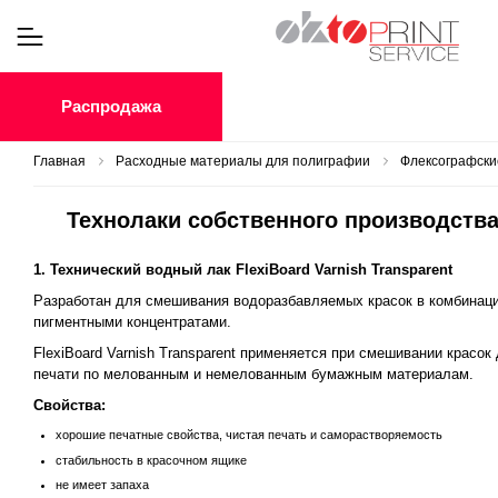
Распродажа
Главная
Расходные материалы для полиграфии
Флексографские
Технолаки собственного производств
1. Технический водный лак FlexiBoard Varnish Transparent
Разработан для смешивания водоразбавляемых красок в комбинаци
пигментными концентратами.
FlexiBoard Varnish Transparent применяется при смешивании красок
печати по мелованным и немелованным бумажным материалам.
Свойства:
хорошие печатные свойства, чистая печать и саморастворяемость
стабильность в красочном ящике
не имеет запаха