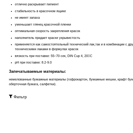
отлично раскрывает пигмент
стабильность в красочном ящике
не имеет запаха
уменьшает глянец красочной пленки
оптимальная скорость закрепления красок
наполнитель придает краске укрывистость
применяется как самостоятельный технический лак,так и в комбинации с др
техническими лаками в формулах красок
вязкость при поставке: 55–70 cек, DIN Cup 4, 20C
рH при поставке: 8.2-9.0
Запечатываемые материалы:
немелованные бумажные материалы (гофрокартон, бумажные мешки, крафт бум
оберточная бумага, салфетки).
Фильтр