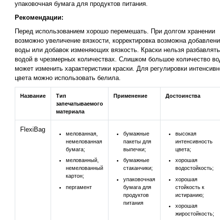
упаковочная бумага для продуктов питания.
Рекомендации:
Перед использованием хорошо перемешать. При долгом хранении
возможно увеличение вязкости, корректировка возможна добавлен
воды или добавок изменяющих вязкость. Краски нельзя разбавлять
водой в чрезмерных количествах. Слишком большое количество в
может изменить характеристики краски. Для регулировки интенсивн
цвета можно использовать белила.
Название
Тип
Применение
Достоинства
запечатываемого
материала
FlexiBag
мелованная,
бумажные
высокая
немелованная
пакеты для
интенсивность
бумага;
выпечки;
цвета;
мелованный,
бумажные
хорошая
немелованный
стаканчики;
водостойкость;
картон;
упаковочная
хорошая
пергамент
бумага для
стойкость к
продуктов
истиранию;
питания
хорошая
жиростойкость;