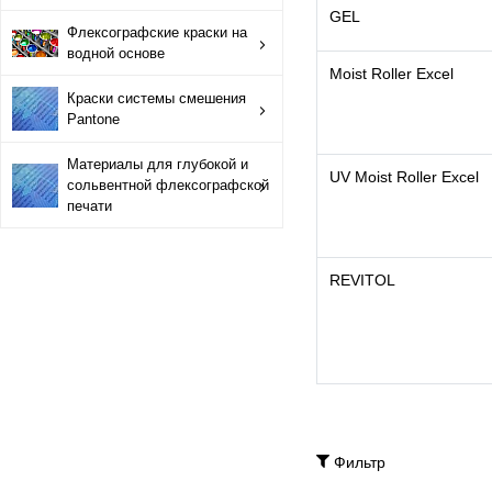
GEL
Краски системы смешения Pantone
Флексографские краски на
водной основе
Moist Roller Excel
Материалы для глубокой и сольвентной флексографской
Краски системы смешения
Pantone
Материалы для глубокой и
UV Moist Roller Excel
сольвентной флексографской
печати
REVITOL
Фильтр