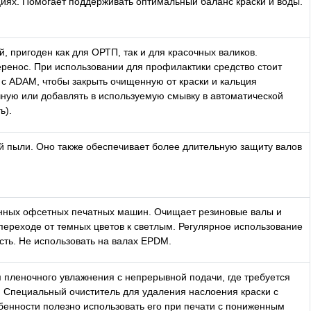
иях. Помогает поддерживать оптимальный баланс краски и воды.
 пригоден как для ОРТП, так и для красочных валиков.
ренос. При использовании для профилактики средство стоит
е с ADAM, чтобы закрыть очищенную от краски и кальция
ную или добавлять в используемую смывку в автоматической
ь).
й пыли. Оно также обеспечивает более длительную защиту валов
онных офсетных печатных машин. Очищает резиновые валы и
переходе от темных цветов к светлым. Регулярное использование
сть. Не использовать на валах EPDM.
 пленочного увлажнения с непрерывной подачи, где требуется
. Специальный очиститель для удаления наслоения краски с
бенности полезно использовать его при печати с пониженным