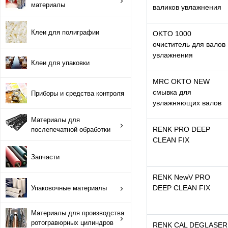
материалы
Противоотмарывающие материалы
валиков увлажнения
Клеи для полиграфии
Клеи для полиграфии
OKTO 1000
очиститель для валов
увлажнения
Клеи для упаковки
Клеи для упаковки
MRC OKTO NEW
Приборы и средства контроля
смывка для
Приборы и средства контроля
увлажняющих валов
Материалы для послепечатной обработки
Материалы для
RENK PRO DEEP
послепечатной обработки
Запчасти
CLEAN FIX
Запчасти
Упаковочные материалы
RENK NewV PRO
DEEP CLEAN FIX
Упаковочные материалы
Материалы для производства ротогравюрных цилиндро
Материалы для производства
Флексографские краски на водной основе
ротогравюрных цилиндров
RENK CAL DEGLASER