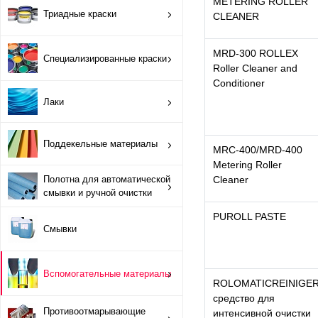
ОРТП
METERING ROLLER
Триадные краски
CLEANER
Лакировальные полотна
MRD-300 ROLLEX
Специализированные краски
Roller Cleaner and
Триадные краски
Conditioner
Лаки
Специализированные краски
Поддекельные материалы
Лаки
MRС-400/MRD-400
Metering Roller
Полотна для автоматической
Cleaner
Поддекельные материалы
смывки и ручной очистки
PUROLL PASTE
Полотна для автоматической смывки и ручной очистки
Смывки
Смывки
Вспомогательные материалы
ROLOMATICREINIGE
Вспомогательные материалы
средство для
Противоотмарывающие
интенсивной очистки