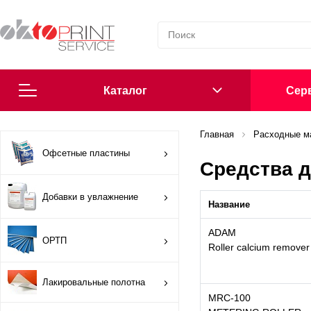
Каталог
Cерв
Согласие на обработку персональных данных
Главная
Расходные м
Офсетные пластины
Средства д
Политика в области обработки персональных данных
Добавки в увлажнение
Название
Сообщить о нарушении
ADAM
ОРТП
Офсетные пластины
Roller calcium remover
Добавки в увлажнение
Лакировальные полотна
MRC-100