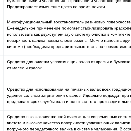
бумажной пыли и увлажнения в красочной и увлажняющей секц
Предотвращает изменение цвета во время печати.
Многофункциональный восстановитель резиновых поверхностей,
Еженедельное применение помогает стабилизировать краскопе
использовать как двухступенчатую систему очистки в комплект
поверхность валика новым слоем резины. Можно наносить вруч
системе (необходимы предварительные тесты на совместимост
Средство для очистки увлажняющих валов от краски и бумажно
от масел и красок.
Средство для использования на печатных валах всех традици
удаляет сильные загрязнения с валов. Идеально подходит при 
продлевает срок службы вала и повышает его производительно
R
Средство высококачественной очистки для современных систем
чистота и высокое качество поверхности увлажняющих валиков
погружного передаточного валика в системе увлажнения. В осо