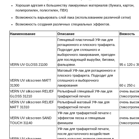
Хорошая адгезия к большинству лакируемых материалов (бумага, картон,
полипропилен, полиэтилен, ПВХ)
Возможность варьировать слой лака (использованием различной сетки)
Возможность создания различных специальных эффектов.
Наименование
Описание
Вязкость
Глянцевый пластичный УФ-лак для
ротационного и плоского трафарета.
Подходит для сплошного и
выборочного лакирования, пригоден
для последующей вырубки, биговки,
VERN UV GLOSS 21100
фальцовки.
95 c 120 c 3
Матовый УФ-лак для ротационного и
плоского трафарета. Подходит для
VERN UV silcscreen MATT
сплошного и выборочного
31300
лакирования
60 c 250 c
VERN UV silkscreen RELIEF
Рельефный глянцевый УФ-лак для
очень высо
GLOSS 31210
трафаретной печати
(тиксотропн
VERN UV silkscreen RELIEF
Рельефный матовый УФ-лак для
очень высо
MATT 31310
трафаретной печати
(тиксотропн
УФ-лак для трафаретной печати с
VERN UV silcscreen SAND
эффектом песка и глянцевым
очень высо
TOUCH 31140
финишем
(тиксотропн
УФ-лак для трафаретной печати,
после достаточного воздействия
VERN UV silcscreen
света излучает зеленое свечение в