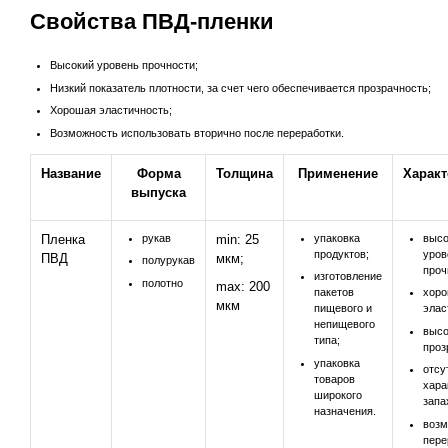
Свойства ПВД-пленки
Высокий уровень прочности;
Низкий показатель плотности, за счет чего обеспечивается прозрачность;
Хорошая эластичность;
Возможность использовать вторично после переработки.
Название
Форма
Толщина
Применение
Характ
выпуска
Пленка
рукав
min: 25
упаковка
высо
продуктов;
уров
ПВД
мкм;
полурукав
проч
изготовление
полотно
max: 200
пакетов
хор
мкм
пищевого и
элас
непищевого
высо
типа;
проз
упаковка
отсу
товаров
хара
широкого
запа
назначения.
возм
пере