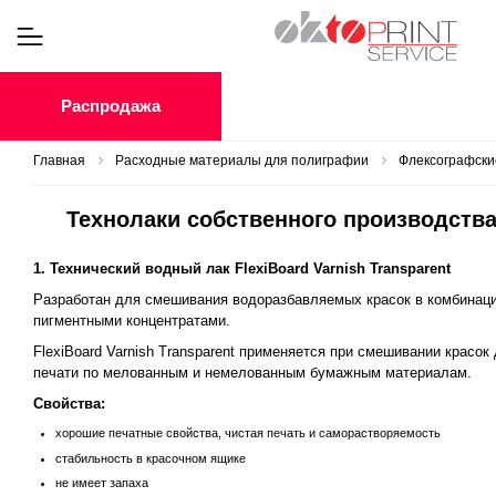
Распродажа
Главная
Расходные материалы для полиграфии
Флексографские
Технолаки собственного производств
1. Технический водный лак FlexiBoard Varnish Transparent
Разработан для смешивания водоразбавляемых красок в комбинаци
пигментными концентратами.
FlexiBoard Varnish Transparent применяется при смешивании красок
печати по мелованным и немелованным бумажным материалам.
Свойства:
хорошие печатные свойства, чистая печать и саморастворяемость
стабильность в красочном ящике
не имеет запаха