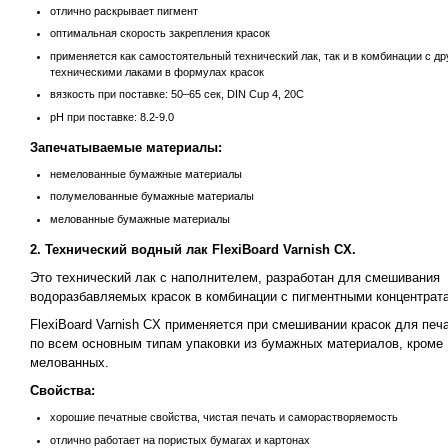
отлично раскрывает пигмент
оптимальная скорость закрепления красок
применяется как самостоятельный технический лак, так и в комбинации с д
техническими лаками в формулах красок
вязкость при поставке: 50–65 cек, DIN Cup 4, 20C
рH при поставке: 8.2-9.0
Запечатываемые материалы:
немелованные бумажные материалы
полумелованные бумажные материалы
мелованные бумажные материалы
2. Технический водный лак FlexiBoard Varnish CX.
Это технический лак c наполнителем, разработан для смешивания
водоразбавляемых красок в комбинации с пигментными концентрат
FlexiBoard Varnish CX применяется при смешивании красок для печ
по всем основным типам упаковки из бумажных материалов, кроме
мелованных.
Свойства:
хорошие печатные свойства, чистая печать и саморастворяемость
отлично работает на пористых бумагах и картонах