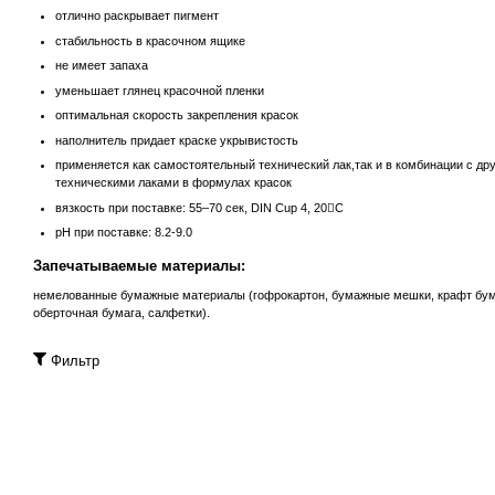
отлично раскрывает пигмент
стабильность в красочном ящике
не имеет запаха
уменьшает глянец красочной пленки
оптимальная скорость закрепления красок
наполнитель придает краске укрывистость
применяется как самостоятельный технический лак,так и в комбинации с др
техническими лаками в формулах красок
вязкость при поставке: 55–70 cек, DIN Cup 4, 20C
рH при поставке: 8.2-9.0
Запечатываемые материалы:
немелованные бумажные материалы (гофрокартон, бумажные мешки, крафт бум
оберточная бумага, салфетки).
Фильтр