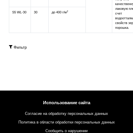
качественн
лаковую пл
2
S5 WL-30
30
до 400 г/м
счет
водооттал
свойств зе
порошка.
Фильтр
Использование сайта
Согласие на обработку персональных данных
Политика в области обработки персональных данных
Сообщить о нарушении