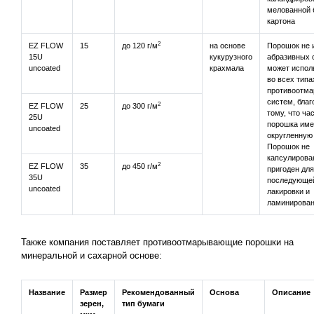
мелованной 
картона
2
EZ FLOW
15
до 120 г/м
на основе
Порошок не 
15U
кукурузного
абразивных 
uncoated
крахмала
может испол
во всех типа
противоотм
систем, благ
2
EZ FLOW
25
до 300 г/м
тому, что ча
25U
порошка им
uncoated
округленную
Порошок не
капсулирова
2
EZ FLOW
35
до 450 г/м
пригоден для
35U
последующе
uncoated
лакировки и
ламинирова
Также компания поставляет противоотмарывающие порошки на
минеральной и сахарной основе:
Название
Размер
Рекомендованный
Основа
Описание
зерен,
тип бумаги