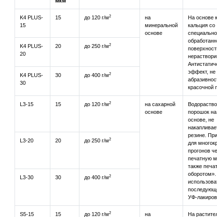
мкм
2
K4 PLUS-
15
до 120 г/м
на
На основе 
15
минеральной
кальция со
основе
специально
обработанн
2
K4 PLUS-
20
до 250 г/м
поверхност
20
нераствори
Антистатич
эффект, не
2
K4 PLUS-
30
до 400 г/м
абразивнос
30
красочной 
2
L3-15
15
до 120 г/м
на сахарной
Водораств
основе
порошок на
основе, не
накапливае
резине. Пр
2
L3-20
20
до 250 г/м
для многок
прогонов ч
печатную м
также печат
оборотом».
2
L3-30
30
до 400 г/м
использова
последующе
УФ-лакиров
2
S5-15
15
до 120 г/м
на
На растите