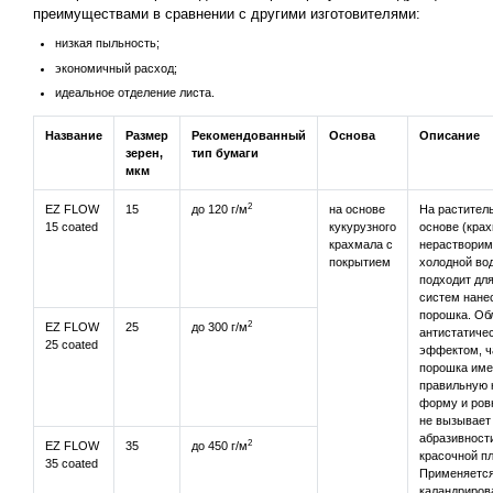
преимуществами в сравнении с другими изготовителями:
низкая пыльность;
экономичный расход;
идеальное отделение листа.
Название
Размер
Рекомендованный
Основа
Описание
зерен,
тип бумаги
мкм
2
EZ FLOW
15
до 120 г/м
на основе
На растител
15 coated
кукурузного
основе (крах
крахмала с
нерастворим
покрытием
холодной вод
подходит для
систем нане
порошка. Об
2
EZ FLOW
25
до 300 г/м
антистатиче
25 coated
эффектом, ч
порошка им
правильную 
форму и ров
не вызывает
абразивност
2
EZ FLOW
35
до 450 г/м
красочной пл
35 coated
Применяется
каландриров