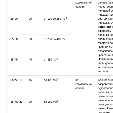
крахмальной
основе (кра
основе
нераствори
холодной в
подходит д
2
S5-20
20
от 120 до 250 г/м
систем нан
порошка. О
антистатич
эффектом,
порошка и
2
правильную
S5-30
30
от 250 до 400 г/м
форму и р
края, не в
абразивнос
красочной 
2
Применяетс
S5-45
45
от 350 г/м
каландриро
мелованной
картона.
2
S5 WL-15
15
до 120 г/м
на
Специальн
крахмальной
разработан
основе
гидрофобна
порошка S5
применения
лакировани
2
S5 WL-20
20
до 250 г/м
воднодисп
лаком. Поз
получить