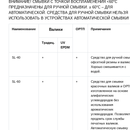
ВНИМАНИЕ! СМЫВКИ С ТОЧКОЙ ВОСПЛАМЕНЕНИЯ <60°С
ПРЕДНАЗНАЧЕНЫ ДЛЯ РУЧНОЙ СМЫВКИ. ≥ 60°С – ДЛЯ
АВТОМАТИЧЕСКОЙ. СРЕДСТВА ДЛЯ РУЧНОЙ СМЫВКИ НЕЛЬЗЯ
ИСПОЛЬЗОВАТЬ В УСТРОЙСТВАХ АВТОМАТИЧЕСКОЙ СМЫВКИ!
Наименование
Валики
ОРТП
Примечания
Традиц.
UV
EPDM
SL-40
+
+
Средство для ручной смы
офсетной резины и валико
Хорошо смешивается с
водой.
SL-60
+
+
Средство для смывки
красочных валиков и ОРТ
изготовленное на основе
алифатических
углеводородов без
использования
ароматических
углеводородов. Позволяе
продлить срок службы
печатных валиков.
Автоматическую смывку