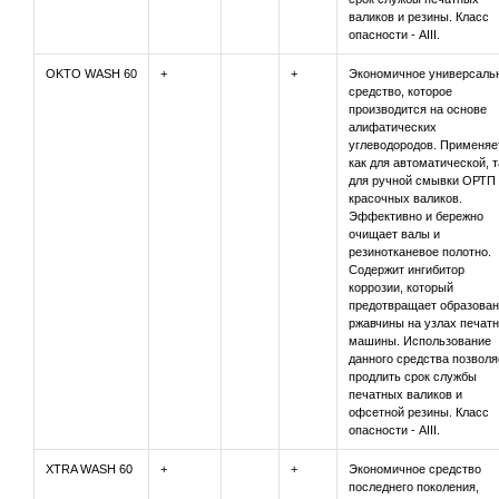
валиков и резины. Класс
опасности - AIII.
OKTO WASH 60
+
+
Экономичное универсаль
средство, которое
производится на основе
алифатических
углеводородов. Применяе
как для автоматической, т
для ручной смывки ОРТП 
красочных валиков.
Эффективно и бережно
очищает валы и
резинотканевое полотно.
Содержит ингибитор
коррозии, который
предотвращает образован
ржавчины на узлах печат
машины. Использование
данного средства позволя
продлить срок службы
печатных валиков и
офсетной резины. Класс
опасности - AIII.
XTRA WASH 60
+
+
Экономичное средство
последнего поколения,