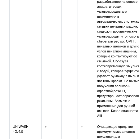
разработанное на основе
алифатических
углеводородов для
применения в
автоматических системах
смывки печатных машин.
содержит ароматические
углеводороды, что помога
сберегать ресурс ОРТП,
печатных валиков и други
узлов печатной машины,
которые контактируют со
смывкой. Образует
кратковременную эмульс
с водой, которая эффекти
удаляет бумажную пыль и
частицы краски. Не вызы
набухания валиков и
офсетной резины,
предотвращает образован
ржавчины. Возможно
применение для ручной
смывки. Класс опасности 
AIII.
UNIWASH
+
+
Очищающее средство
4G/4.0
премиум-класса нового
поколения для