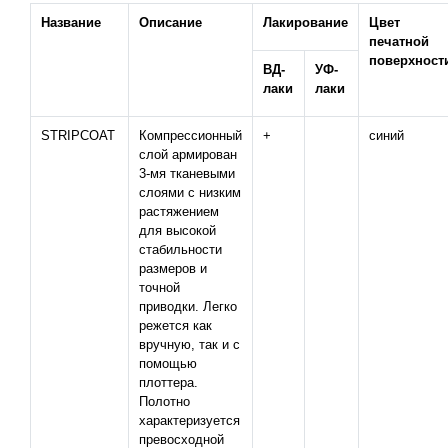
Название
Описание
Лакирование
Цвет
печатной
поверхност
ВД-
УФ-
лаки
лаки
STRIPCOAT
Компрессионный
+
синий
слой армирован
3-мя тканевыми
слоями с низким
растяжением
для высокой
стабильности
размеров и
точной
приводки. Легко
режется как
вручную, так и с
помощью
плоттера.
Полотно
характеризуется
превосходной