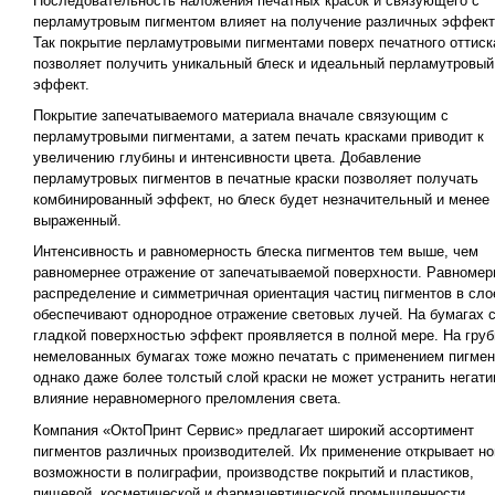
Последовательность наложения печатных красок и связующего с
перламутровым пигментом влияет на получение различных эффект
Так покрытие перламутровыми пигментами поверх печатного оттиск
позволяет получить уникальный блеск и идеальный перламутровый
эффект.
Покрытие запечатываемого материала вначале связующим с
перламутровыми пигментами, а затем печать красками приводит к
увеличению глубины и интенсивности цвета. Добавление
перламутровых пигментов в печатные краски позволяет получать
комбинированный эффект, но блеск будет незначительный и менее
выраженный.
Интенсивность и равномерность блеска пигментов тем выше, чем
равномернее отражение от запечатываемой поверхности. Равномер
распределение и симметричная ориентация частиц пигментов в сло
обеспечивают однородное отражение световых лучей. На бумагах 
гладкой поверхностью эффект проявляется в полной мере. На гру
немелованных бумагах тоже можно печатать с применением пигмен
однако даже более толстый слой краски не может устранить негати
влияние неравномерного преломления света.
Компания «ОктоПринт Сервис» предлагает широкий ассортимент
пигментов различных производителей. Их применение открывает н
возможности в полиграфии, производстве покрытий и пластиков,
пищевой, косметической и фармацевтической промышленности,