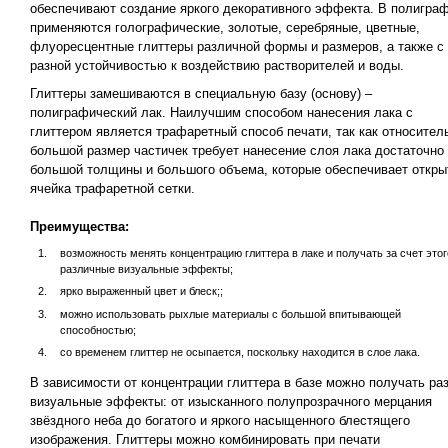
обеспечивают создание яркого декоративного эффекта. В полигра
применяются голографические, золотые, серебряные, цветные,
флуоресцентные глиттеры различной формы и размеров, а также с
разной устойчивостью к воздействию растворителей и воды.
Глиттеры замешиваются в специальную базу (основу) –
полиграфический лак. Наилучшим способом нанесения лака с
глиттером является трафаретный способ печати, так как относител
большой размер частичек требует нанесение слоя лака достаточно
большой толщины и большого объема, которые обеспечивает откры
ячейка трафаретной сетки.
Преимущества:
возможность менять концентрацию глиттера в лаке и получать за счет этог
различные визуальные эффекты;
ярко выраженный цвет и блеск;;
можно использовать рыхлые материалы с большой впитывающей
способностью;
со временем глиттер не осыпается, поскольку находится в слое лака.
В зависимости от концентрации глиттера в базе можно получать ра
визуальные эффекты: от изысканного полупрозрачного мерцания
звёздного неба до богатого и яркого насыщенного блестящего
изображения. Глиттеры можно комбинировать при печати