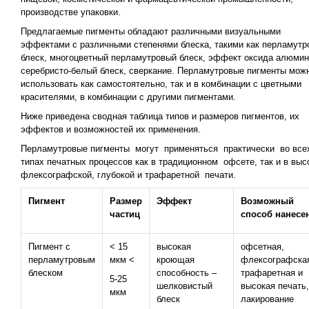
производстве упаковки.
Предлагаемые пигменты обладают различными визуальными
эффектами с различными степенями блеска, такими как перламутр
блеск, многоцветный перламутровый блеск, эффект оксида алюмин
серебристо-белый блеск, сверкание. Перламутровые пигменты мож
использовать как самостоятельно, так и в комбинации с цветными
красителями, в комбинации с другими пигментами.
Ниже приведена сводная таблица типов и размеров пигментов, их
эффектов и возможностей их применения.
Перламутровые пигменты могут применяться практически во все
типах печатных процессов как в традиционном офсете, так и в выс
флексографской, глубокой и трафаретной печати.
Пигмент
Размер
Эффект
Возможный
частиц
способ нанесе
Пигмент с
< 15
высокая
офсетная,
перламутровым
мкм <
кроющая
флексографска
блеском
способность –
трафаретная и
5-25
шелковистый
высокая печать,
мкм
блеск
лакирование