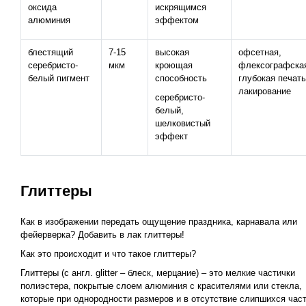
оксида
искрящимся
алюминия
эффектом
блестящий
7-15
высокая
офсетная,
серебристо-
мкм
кроющая
флексографска
белый пигмент
способность
глубокая печать
лакирование
серебристо-
белый,
шелковистый
эффект
Глиттеры
Как в изображении передать ощущение праздника, карнавала или
фейерверка? Добавить в лак глиттеры!
Как это происходит и что такое глиттеры?
Глиттеры (с англ. glitter – блеск, мерцание) – это мелкие частички
полиэстера, покрытые слоем алюминия с красителями или стекла,
которые при однородности размеров и в отсутствие слипшихся час