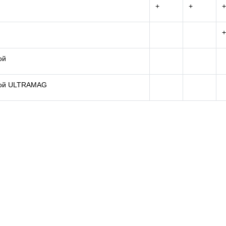
+
+
+
+
ой
кой ULTRAMAG