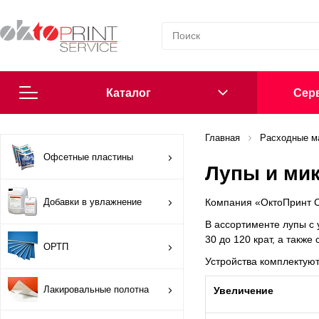
Каталог
Cерв
Согласие на обработку персональных данных
Главная
Расходные м
Офсетные пластины
Лупы и ми
Политика в области обработки персональных данных
Добавки в увлажнение
Компания «ОктоПринт С
Сообщить о нарушении
В ассортименте лупы с 
30 до 120 крат, а такж
ОРТП
Офсетные пластины
Устройства комплектую
Добавки в увлажнение
Лакировальные полотна
Увеличение