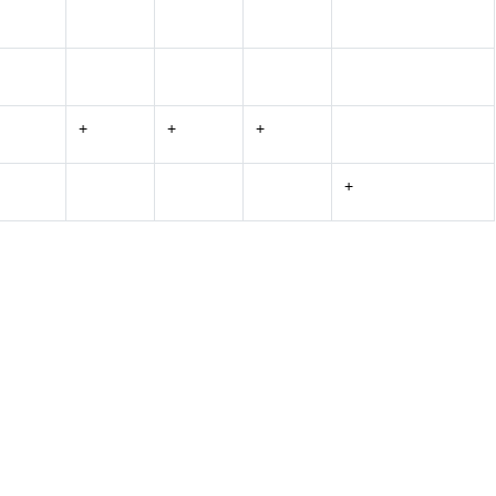
+
+
+
+