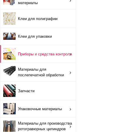
материалы
Противоотмарывающие материалы
Клеи для полиграфии
Клеи для полиграфии
Клеи для упаковки
Клеи для упаковки
Приборы и средства контроля
Приборы и средства контроля
Материалы для послепечатной обработки
Материалы для
послепечатной обработки
Запчасти
Запчасти
Упаковочные материалы
Упаковочные материалы
Материалы для производства ротогравюрных цилиндро
Материалы для производства
Флексографские краски на водной основе
ротогравюрных цилиндров