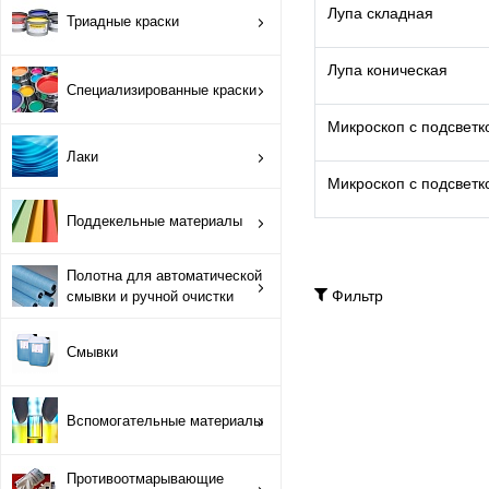
ОРТП
Лупа складная
Триадные краски
Лакировальные полотна
Лупа коническая
Специализированные краски
Триадные краски
Микроскоп с подсветк
Лаки
Специализированные краски
Микроскоп с подсвет
Поддекельные материалы
Лаки
Полотна для автоматической
Поддекельные материалы
Фильтр
смывки и ручной очистки
Полотна для автоматической смывки и ручной очистки
Смывки
Смывки
Вспомогательные материалы
Вспомогательные материалы
Противоотмарывающие