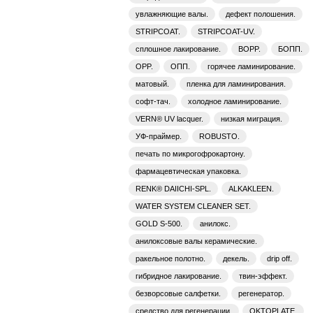
увлажняющие валы.
дефект полошения.
STRIPCOAT.
STRIPCOAT-UV.
сплошное лакирование.
BOPP.
БОПП.
OPP.
ОПП.
горячее ламинирование.
матовый.
пленка для ламинирования.
софт-тач.
холодное ламинирование.
VERN® UV lacquer.
низкая миграция.
УФ-праймер.
ROBUSTO.
печать по микрогофрокартону.
фармацевтическая упаковка.
RENK® DAIICHI-SPL.
ALKAKLEEN.
WATER SYSTEM CLEANER SET.
GOLD S-500.
анилокс.
анилоксовые валы керамические.
ракельное полотно.
декель.
drip off.
гибридное лакирование.
твин-эффект.
безворсовые салфетки.
регенератор.
средство для регенерации.
OKTOPLATE.