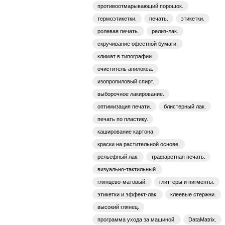
противоотмарывающий порошок.
термоэтикетки.
печать.
этикетки.
ролевая печать.
релиз-лак.
скручивание офсетной бумаги.
климат в типографии.
очиститель анилокса.
изопропиловый спирт.
выборочное лакирование.
оптимизация печати.
блистерный лак.
печать по пластику.
каширование картона.
краски на растительной основе.
рельефный лак.
трафаретная печать.
визуально-тактильный.
глянцево-матовый.
глиттеры и пигменты.
этикетки и эффект-лак.
клеевые стержни.
высокий глянец.
программа ухода за машиной.
DataMatrix.