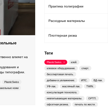
Практика полиграфии
Расходные материалы
Плоттерная резка
акельные
Теги
твенно влияет на
PlasticSwiss.
клей.
рудования и
клеевое оборудование.
спирт.
ды типографии.
бесспиртовая печать.
добавки в увлажнение.
ИПС.
ВД-лак.
PlasticSwiss
УФ-лак.
масляный лак.
TWIN.
акельные ножи
консультация технолога.
ксопечать
невпитывающие материалы.
ОРТП.
офсетная резина.
печать по жести.