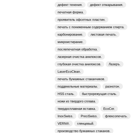
дефект тенения.
дефект отмарывания.
печатная форма.
проявитель офсетных пластин.
печать с пониженным содержанием спирта.
карбонирование.
листовая печать.
микроистирание.
послепечатная обработка.
лазерная очистка анилоксов.
глубокая очистка анилоксов.
Лазеръ.
LaserEcoClean.
печать бумажных стаканчиков.
поддекельные материалы.
разнотон.
HSS сталь.
быстрорежущая сталь.
ножи из твердого сплава.
твердосплавная вставка.
EcoCer.
InoxSwiss.
PreciSwiss.
флексопечать.
VERN®.
глянцевый.
производство бумажных стаканов.