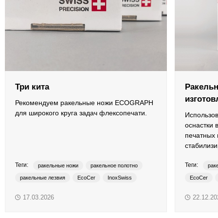
ОРТП
Лакировальные полотна
Триадные краски
Специализированные краски
Три кита
Ракельн
изготов
Лаки
Рекомендуем ракельные ножи ECOGRAPH
для широкого круга задач флексопечати.
Использов
Поддекельные материалы
оснастки 
печатных
стабилизи
Полотна для автоматической смывки и ручной очистки
продукции
Теги:
Теги:
ракельные ножи
ракельное полотно
рак
Смывки
ракельные лезвия
EcoCer
InoxSwiss
EcoCer
PlasticSwiss
PreciSwiss
PreciSwiss
17.03.2026
22.12.20
Вспомогательные материалы