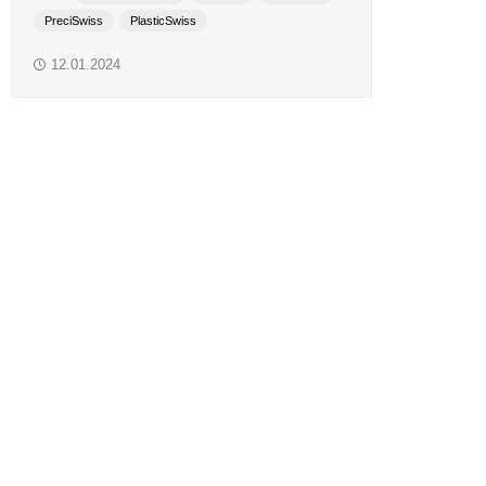
PreciSwiss
PlasticSwiss
Краски системы смешения Pantone
12.01.2024
Материалы для глубокой и сольвентной флексографской