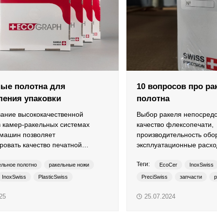
ые полотна для
10 вопросов про р
ления упаковки
полотна
ание высококачественной
Выбор ракеля непосредс
в камер-ракельных системах
качество флексопечати,
 машин позволяет
производительность обо
ровать качество печатной
эксплуатационные расхо
.
Теги:
ельное полотно
ракельные ножи
EcoCer
InoxSwiss
InoxSwiss
PlasticSwiss
PreciSwiss
запчасти
р
узкорулонная печать
фле
25
25.07.2024