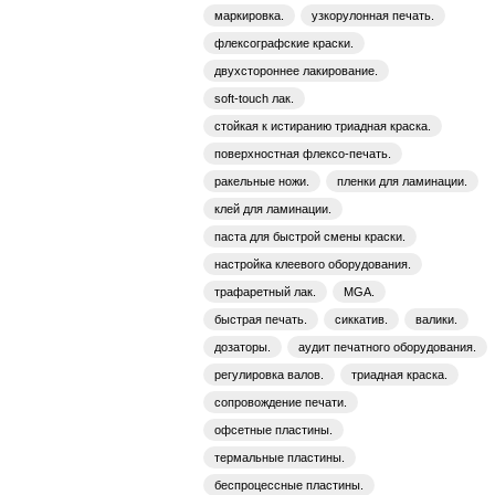
маркировка.
узкорулонная печать.
флексографские краски.
двухстороннее лакирование.
soft-touch лак.
стойкая к истиранию триадная краска.
поверхностная флексо-печать.
ракельные ножи.
пленки для ламинации.
клей для ламинации.
паста для быстрой смены краски.
настройка клеевого оборудования.
трафаретный лак.
MGA.
быстрая печать.
сиккатив.
валики.
дозаторы.
аудит печатного оборудования.
регулировка валов.
триадная краска.
сопровождение печати.
офсетные пластины.
термальные пластины.
беспроцессные пластины.