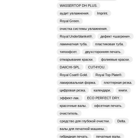
WASSERTOP DH PLUS.
аудит увлажнения.
Imprint.
Royal Green.
очистка системы увлажнения.
Royal Underblanket®.
дефект «шагрени».
ламинатная туба.
пластиковая туба.
типоофсет.
двухсторонняя печать.
отмарывание краски.
фолиевые краски.
DAIICHI-SPL.
CUT4YOU.
Royal Coat® Gold.
Royal Top Plate®.
лакировальная форма.
плоттерная резка.
цифровая резка.
календари.
книги.
эффект-лак.
ECO PERFECT DRY.
красочные валы.
офсетная печать.
очиститель.
средство для глубокой очистки.
Delta.
валы для печатной машины.
гибридная печать.
печатные валы.