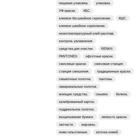
пищевая упаковка.
упаковка.
УФ-краски.
КБС.
клеевое бесшвейное скрепление.
КШС.
клеевое швейное скрепление.
низкотемпературный клей-расплав.
контроль увлажнения.
средства для очистки.
RENK®.
PANTONE®.
офсетные краски.
смесевые краски.
смесевая станция.
станция смешения.
традиционные краски.
смывочные полотна.
пантоны.
лакировальные полотна.
моющие средства.
смывки.
белила.
калиброванный картон.
поддекельное полотно.
выщипывание бумаги.
липкость краски.
запчасти.
марзаны.
ножи гильотинные.
заточка ножей.