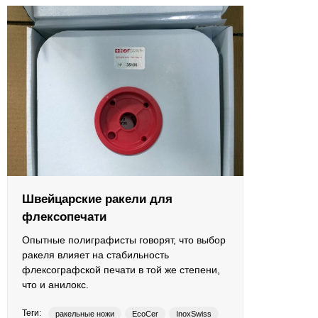
Противоотмарывающие материалы
Клеи для полиграфии
Клеи для упаковки
Приборы и средства контроля
Материалы для послепечатной обработки
Запчасти
Швейцарские ракели для
флексопечати
Упаковочные материалы
Опытные полиграфисты говорят, что выбор
ракеля влияет на стабильность
Материалы для производства ротогравюрных цилиндро
флексографской печати в той же степени,
что и анилокс.
Флексографские краски на водной основе
Теги:
ракельные ножи
EcoCer
InoxSwiss