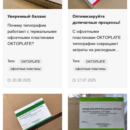
Уверенный баланс
Оптимизируйте
допечатные процессы!
Почему типографии
работают с термальными
С офсетными
офсетными пластинами
пластинами OKTOPLATE
OKTOPLATE?
типографии сокращают
затраты на расходные
материалы и
Теги:
Теги:
обслуживание
OKTOPLATE
OKTOPLATE
оборудования.
офсетные пластины
офсетные пластины
печатная форма
печатная форма
20.08.2025
17.07.2025
термальные пластины
термальные пластины