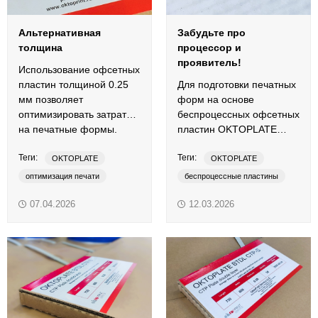
Альтернативная
Забудьте про
толщина
процессор и
проявитель!
Использование офсетных
пластин толщиной 0.25
Для подготовки печатных
мм позволяет
форм на основе
оптимизировать затраты
беспроцессных офсетных
на печатные формы.
пластин OKTOPLATE
XPCTP Processless
Теги:
Теги:
требуется только
OKTOPLATE
OKTOPLATE
экспонирующее CTP-
оптимизация печати
беспроцессные пластины
устройство.
офсетные пластины
офсетные пластины и термальные пластины
07.04.2026
12.03.2026
печатная форма
термальные пластины