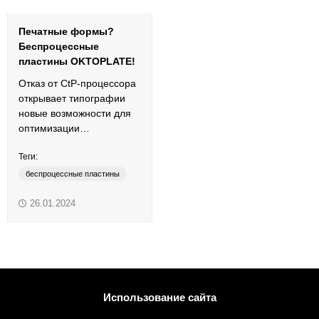
Печатные формы?
Беспроцессные
пластины OKTOPLATE!
Отказ от CtP-процессора
открывает типографии
новые возможности для
оптимизации
производства печатной
Теги:
продукции.
беспроцессные пластины
офсетные пластины
26.01.2024
печатная форма
термальные пластины
OKTOPLATE
Использование сайта