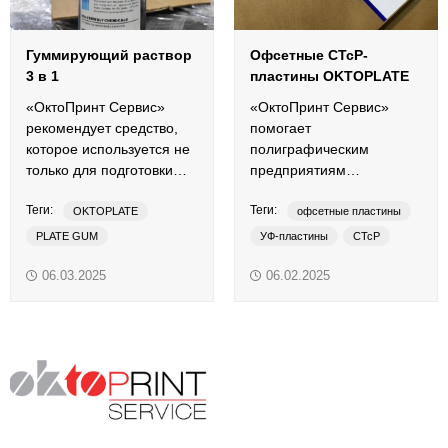
Гуммирующий раствор
Офсетные CTcP-
3 в 1
пластины OKTOPLATE
«ОктоПринт Сервис»
«ОктоПринт Сервис»
рекомендует средство,
помогает
которое используется не
полиграфическим
только для подготовки
предприятиям
печатных форм, но и для
оптимизировать затраты
Теги:
Теги:
стабилизации процесса
на допечатную
OKTOPLATE
офсетные пластины
офсетной печати.
подготовку.
PLATE GUM
УФ-пластины
CTcP
аналоговые пластины
OKTOPLATE
UV-CTcP
06.03.2025
06.02.2025
гуммирующий раствор
UV пластины
добавки в увлажнение
офсетные пластины
очиститель
средства для очистки
термальные пластины
УФ-пластины