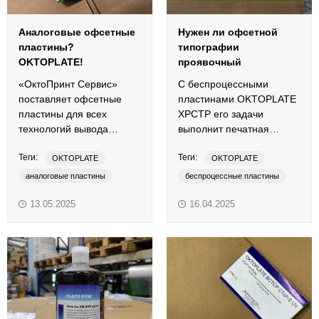
Аналоговые офсетные
Нужен ли офсетной
пластины?
типографии
OKTOPLATE!
проявочный
процессор?
«ОктоПринт Сервис»
С беспроцессными
поставляет офсетные
пластинами OKTOPLATE
пластины для всех
XPCTP его задачи
технологий вывода
выполнит печатная
печатных форм,
машина!
Теги:
Теги:
представленных на
OKTOPLATE
OKTOPLATE
российским рынке.
аналоговые пластины
беспроцессные пластины
офсетные пластины
офсетные пластины
13.05.2025
16.04.2025
печатная форма
термальные пластины