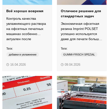
Всё хорошо вовремя
Отличное решение для
стандартных задач
Контроль качества
увлажняющего раствора
Экономичная офсетная
на офсетных печатных
резина Imprint POLSET
машинах особенно
успешно используется
актуален после
даже для печати больших
завершения зимнего
форматов на машинах «с
Теги:
Теги:
сезона.
пробегом».
добавки в увлажнение
GUMMI-FRISCH SPEZIAL
контроль увлажнения
Imprint
POLSET
16.04.2026
09.04.2026
офсетная печать
листовая печать
очистка системы увлажнения
офсетная резина
технологическая поддержка
очиститель
регенератор
традиционные краски