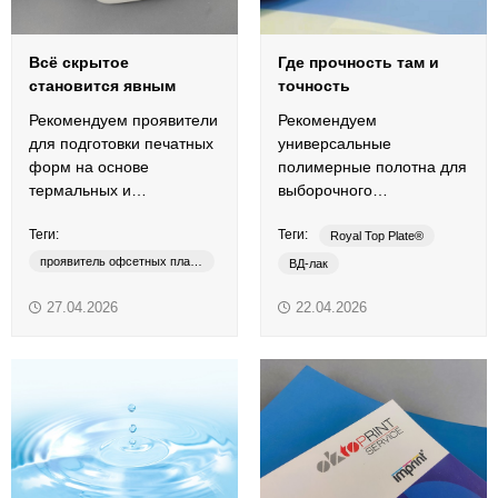
Всё скрытое
Где прочность там и
становится явным
точность
Рекомендуем проявители
Рекомендуем
для подготовки печатных
универсальные
форм на основе
полимерные полотна для
термальных и
выборочного
фиолетовых офсетных
лакирования в офсетной
Теги:
Теги:
пластин.
печати.
Royal Top Plate®
проявитель офсетных пластин
ВД-лак
термальные пластины
выборочное лакирование
27.04.2026
22.04.2026
фиолетовые пластины
лакировальные полотна
CTP DEVELOPER
УФ-лак
CTP REPLENISHER
CTСP DEVELOPER