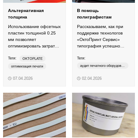
Альтернативная
В помощь
толщина
полиграфистам
Использование офсетных
Рассказываем, как при
пластин толщиной 0.25
поддержке технологов
мм позволяет
«ОктоПринт Сервис»
оптимизировать затраты
типография успешно
на печатные формы.
решила проблему
Теги:
Теги:
выщипывания бумаги.
OKTOPLATE
аудит печатного оборудования
оптимизация печати
консультация технолога
офсетные пластины
07.04.2026
02.04.2026
офсетная печать
печатная форма
технологическая поддержка
термальные пластины