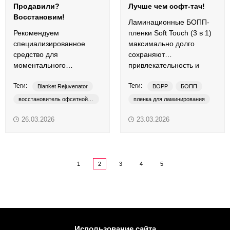
Продавили?
Лучше чем софт-тач!
Восстановим!
Ламинационные БОПП-
Рекомендуем
пленки Soft Touch (3 в 1)
специализированное
максимально долго
средство для
сохраняют
моментального
привлекательность и
восстановления
презентабельность
Теги:
Теги:
поверхности офсетной
печатной продукции.
Blanket Rejuvenator
BOPP
БОПП
резины после продава.
восстановитель офсетной резины
пленка для ламинирования
средство от продавов
софт-тач
soft-touch
26.03.2026
23.03.2026
anti-scratch
anti-fingerprint
1
2
3
4
5
Использование сайта