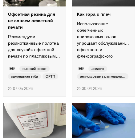
Офсетная резина для
Как гора с плеч
не совсем офсетной
Использование
печати
облегченных
Рекомендуем
анилоксовых валов
резинотканевые полотна
упрощает обслуживание
для «сухой» офсетной
офсетного и
печати по пластиковым
флексографского
стаканам и тубам.
печатного оборудования.
Теги:
Теги:
высокий офсет
анилокс
ламинатная туба
ОРТП
анилоксовые валы керамические
офсетная резина
облегченный
light weight
07.05.2026
30.04.2026
печать на пластиковых стаканчиках
YUBO
пластиковая туба
сухой офсет
типоофсет