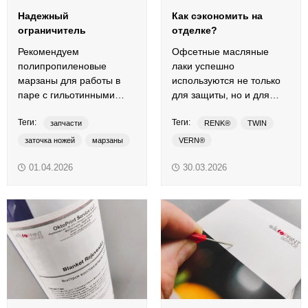
Надежный
Как сэкономить на
ограничитель
отделке?
Рекомендуем
Офсетные масляные
полипропиленовые
лаки успешно
марзаны для работы в
используются не только
паре с гильотинными
для защиты, но и для
бумагорезальными HSS и
декорирования печатной
Теги:
Теги:
TCT ножами.
продукции.
запчасти
RENK®
TWIN
заточка ножей
марзаны
VERN®
ножи гильотинные
глянцево-матовый
01.04.2026
30.03.2026
глянцевый
масляный лак
матовый
офсетный лак
печатный лак